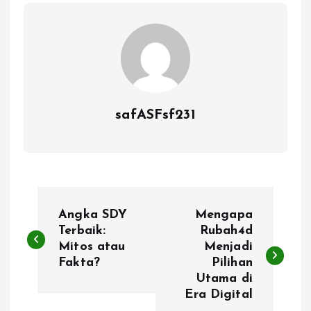
safASFsf231
P
Angka SDY
Mengapa
o
Terbaik:
Rubah4d
Mitos atau
Menjadi
Fakta?
Pilihan
s
Utama di
Era Digital
t