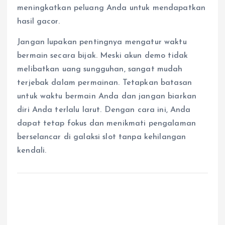
meningkatkan peluang Anda untuk mendapatkan
hasil gacor.
Jangan lupakan pentingnya mengatur waktu
bermain secara bijak. Meski akun demo tidak
melibatkan uang sungguhan, sangat mudah
terjebak dalam permainan. Tetapkan batasan
untuk waktu bermain Anda dan jangan biarkan
diri Anda terlalu larut. Dengan cara ini, Anda
dapat tetap fokus dan menikmati pengalaman
berselancar di galaksi slot tanpa kehilangan
kendali.