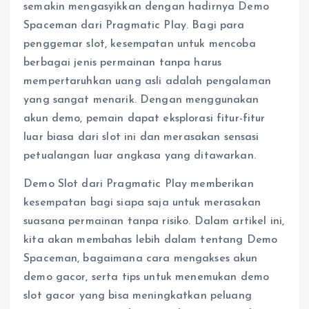
semakin mengasyikkan dengan hadirnya Demo
Spaceman dari Pragmatic Play. Bagi para
penggemar slot, kesempatan untuk mencoba
berbagai jenis permainan tanpa harus
mempertaruhkan uang asli adalah pengalaman
yang sangat menarik. Dengan menggunakan
akun demo, pemain dapat eksplorasi fitur-fitur
luar biasa dari slot ini dan merasakan sensasi
petualangan luar angkasa yang ditawarkan.
Demo Slot dari Pragmatic Play memberikan
kesempatan bagi siapa saja untuk merasakan
suasana permainan tanpa risiko. Dalam artikel ini,
kita akan membahas lebih dalam tentang Demo
Spaceman, bagaimana cara mengakses akun
demo gacor, serta tips untuk menemukan demo
slot gacor yang bisa meningkatkan peluang