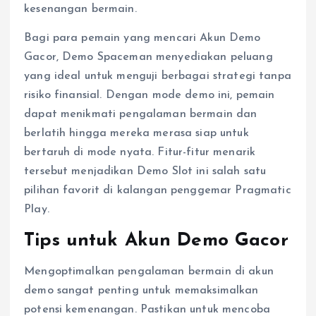
kesenangan bermain.
Bagi para pemain yang mencari Akun Demo
Gacor, Demo Spaceman menyediakan peluang
yang ideal untuk menguji berbagai strategi tanpa
risiko finansial. Dengan mode demo ini, pemain
dapat menikmati pengalaman bermain dan
berlatih hingga mereka merasa siap untuk
bertaruh di mode nyata. Fitur-fitur menarik
tersebut menjadikan Demo Slot ini salah satu
pilihan favorit di kalangan penggemar Pragmatic
Play.
Tips untuk Akun Demo Gacor
Mengoptimalkan pengalaman bermain di akun
demo sangat penting untuk memaksimalkan
potensi kemenangan. Pastikan untuk mencoba