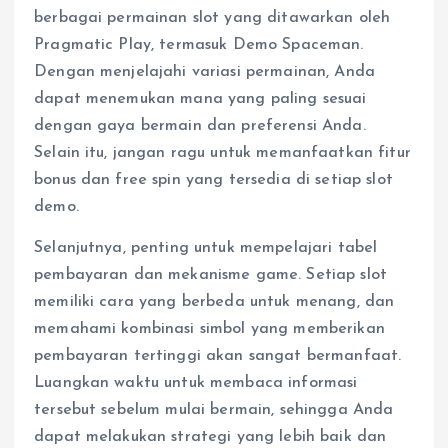
berbagai permainan slot yang ditawarkan oleh
Pragmatic Play, termasuk Demo Spaceman.
Dengan menjelajahi variasi permainan, Anda
dapat menemukan mana yang paling sesuai
dengan gaya bermain dan preferensi Anda.
Selain itu, jangan ragu untuk memanfaatkan fitur
bonus dan free spin yang tersedia di setiap slot
demo.
Selanjutnya, penting untuk mempelajari tabel
pembayaran dan mekanisme game. Setiap slot
memiliki cara yang berbeda untuk menang, dan
memahami kombinasi simbol yang memberikan
pembayaran tertinggi akan sangat bermanfaat.
Luangkan waktu untuk membaca informasi
tersebut sebelum mulai bermain, sehingga Anda
dapat melakukan strategi yang lebih baik dan