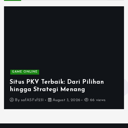
GAME ONLINE
Situs PKV Terbaik: Dari Pilihan
hingga Strategi Menang
By
safASFsf231
August 3, 2026
66 views