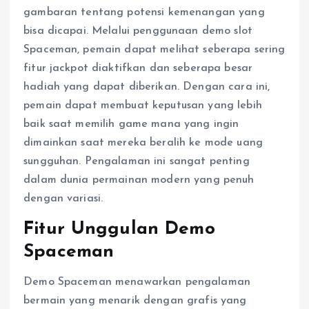
gambaran tentang potensi kemenangan yang
bisa dicapai. Melalui penggunaan demo slot
Spaceman, pemain dapat melihat seberapa sering
fitur jackpot diaktifkan dan seberapa besar
hadiah yang dapat diberikan. Dengan cara ini,
pemain dapat membuat keputusan yang lebih
baik saat memilih game mana yang ingin
dimainkan saat mereka beralih ke mode uang
sungguhan. Pengalaman ini sangat penting
dalam dunia permainan modern yang penuh
dengan variasi.
Fitur Unggulan Demo
Spaceman
Demo Spaceman menawarkan pengalaman
bermain yang menarik dengan grafis yang