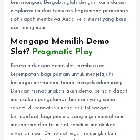
kemenangan. Bergabunglah dengan kami dalam
eksplorasi ini dan temukan bagaimana permainan
slot dapat membawa Anda ke dimensi yang baru
dan menghibur.
Mengapa Memilih Demo
Slot?
Pragmatic Play
Bermain dengan demo slot memberikan
kesempatan bagi pemain untuk menjelajahi
berbagai permainan tanpa mengeluarkan uang.
Dengan menggunakan akun demo, pemain dapat
merasakan pengalaman bermain yang sama
seperti di permainan uang asli. Ini sangat
bermanfaat bagi pemula yang ingin memahami
mekanisme dan fitur slot sebelum melakukan
investasi real. Demo slot juga memungkinkan