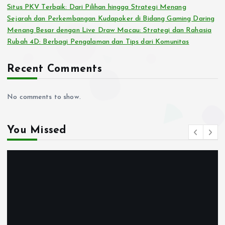
Situs PKV Terbaik: Dari Pilihan hingga Strategi Menang
Sejarah dan Perkembangan Kudapoker di Bidang Gaming Daring
Menang Besar dengan Live Draw Macau: Strategi dan Rahasia
Rubah 4D: Berbagi Pengalaman dan Tips dari Komunitas
Recent Comments
No comments to show.
You Missed