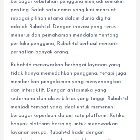
berbagai kebutuhan pengguna menjadi semakin
penting. Salah satu nama yang kini mencuat
sebagai pilihan utama dalam dunia digital
adalah Rubah4d. Dengan inovasi yang terus
menerus dan pemahaman mendalam tentang
perilaku pengguna, Rubah4d berhasil menarik
perhatian banyak orang.
Rubah4d menawarkan berbagai layanan yang
tidak hanya memudahkan pengguna, tetapi juga
memberikan pengalaman yang menyenangkan
dan interaktif. Dengan antarmuka yang
sederhana dan aksesibilitas yang tinggi, Rubah4d
menjadi tempat yang ideal untuk memenuhi
berbagai keperluan dalam satu platform. Ketika
banyak platform bersaing untuk menawarkan
layanan serupa, Rubah4d hadir dengan