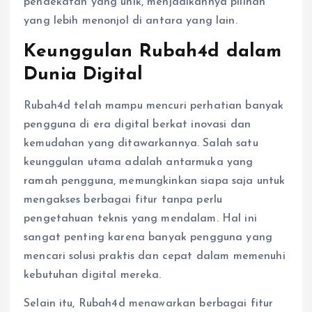
pendekatan yang unik, menjadikannya pilihan
yang lebih menonjol di antara yang lain.
Keunggulan Rubah4d dalam
Dunia Digital
Rubah4d telah mampu mencuri perhatian banyak
pengguna di era digital berkat inovasi dan
kemudahan yang ditawarkannya. Salah satu
keunggulan utama adalah antarmuka yang
ramah pengguna, memungkinkan siapa saja untuk
mengakses berbagai fitur tanpa perlu
pengetahuan teknis yang mendalam. Hal ini
sangat penting karena banyak pengguna yang
mencari solusi praktis dan cepat dalam memenuhi
kebutuhan digital mereka.
Selain itu, Rubah4d menawarkan berbagai fitur