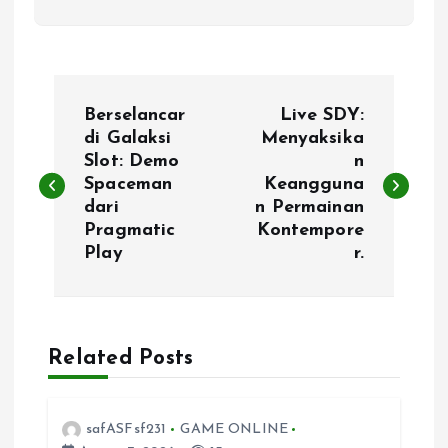
P
Berselancar
Live SDY:
o
di Galaksi
Menyaksika
Slot: Demo
n
Spaceman
Keangguna
s
dari
n Permainan
Pragmatic
Kontempore
t
Play
r.
n
a
Related Posts
v
i
safASFsf231
GAME ONLINE