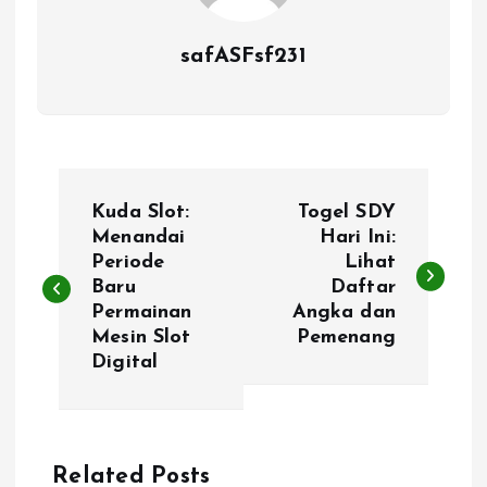
safASFsf231
P
Kuda Slot:
Togel SDY
o
Menandai
Hari Ini:
Periode
Lihat
Baru
Daftar
s
Permainan
Angka dan
Mesin Slot
Pemenang
t
Digital
n
a
Related Posts