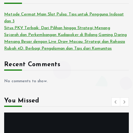
Metode Cermat Main Slot Pulsa: Tips untuk Pengguna Indosat
dan 3
Situs PKV Terbaik: Dari Pilihan hingga Strategi Menang
Sejarah dan Perkembangan Kudapoker di Bidang Gaming Daring
Menang Besar dengan Live Draw Macau: Strategi dan Rahasia
Rubah 4D: Berbagi Pengalaman dan Tips dari Komunitas
Recent Comments
No comments to show.
You Missed