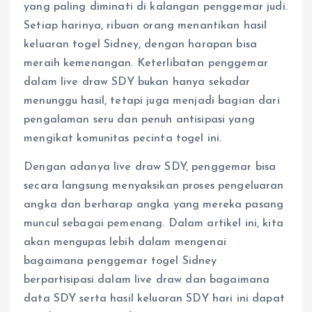
yang paling diminati di kalangan penggemar judi.
Setiap harinya, ribuan orang menantikan hasil
keluaran togel Sidney, dengan harapan bisa
meraih kemenangan. Keterlibatan penggemar
dalam live draw SDY bukan hanya sekadar
menunggu hasil, tetapi juga menjadi bagian dari
pengalaman seru dan penuh antisipasi yang
mengikat komunitas pecinta togel ini.
Dengan adanya live draw SDY, penggemar bisa
secara langsung menyaksikan proses pengeluaran
angka dan berharap angka yang mereka pasang
muncul sebagai pemenang. Dalam artikel ini, kita
akan mengupas lebih dalam mengenai
bagaimana penggemar togel Sidney
berpartisipasi dalam live draw dan bagaimana
data SDY serta hasil keluaran SDY hari ini dapat