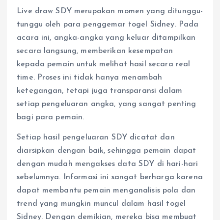
Live draw SDY merupakan momen yang ditunggu-
tunggu oleh para penggemar togel Sidney. Pada
acara ini, angka-angka yang keluar ditampilkan
secara langsung, memberikan kesempatan
kepada pemain untuk melihat hasil secara real
time. Proses ini tidak hanya menambah
ketegangan, tetapi juga transparansi dalam
setiap pengeluaran angka, yang sangat penting
bagi para pemain.
Setiap hasil pengeluaran SDY dicatat dan
diarsipkan dengan baik, sehingga pemain dapat
dengan mudah mengakses data SDY di hari-hari
sebelumnya. Informasi ini sangat berharga karena
dapat membantu pemain menganalisis pola dan
trend yang mungkin muncul dalam hasil togel
Sidney. Dengan demikian, mereka bisa membuat