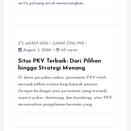
serta peluang untuk memenangkan…
n
safASFsf231
GAME ONLINE
August 3, 2026
65 views
Situs PKV Terbaik: Dari Pilihan
hingga Strategi Menang
Di dunia perjudian online, permainan PKV telah
menjadi pilihan utama bagi banyak pemain.
Dengan berbagai jenis permainan yang menarik,
seperti poker, dominoqq, dan bandarqq, situs PKV
menawarkan pengalaman bermain yang…