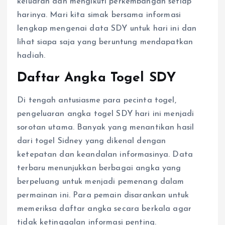
keluaran dan mengikuti perkembangan setiap
harinya. Mari kita simak bersama informasi
lengkap mengenai data SDY untuk hari ini dan
lihat siapa saja yang beruntung mendapatkan
hadiah.
Daftar Angka Togel SDY
Di tengah antusiasme para pecinta togel,
pengeluaran angka togel SDY hari ini menjadi
sorotan utama. Banyak yang menantikan hasil
dari togel Sidney yang dikenal dengan
ketepatan dan keandalan informasinya. Data
terbaru menunjukkan berbagai angka yang
berpeluang untuk menjadi pemenang dalam
permainan ini. Para pemain disarankan untuk
memeriksa daftar angka secara berkala agar
tidak ketinggalan informasi penting.