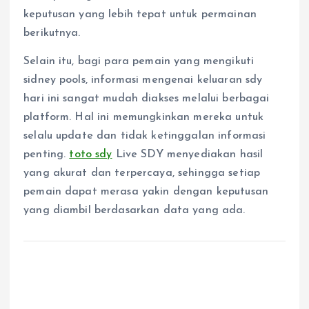
keputusan yang lebih tepat untuk permainan
berikutnya.
Selain itu, bagi para pemain yang mengikuti
sidney pools, informasi mengenai keluaran sdy
hari ini sangat mudah diakses melalui berbagai
platform. Hal ini memungkinkan mereka untuk
selalu update dan tidak ketinggalan informasi
penting.
toto sdy
Live SDY menyediakan hasil
yang akurat dan terpercaya, sehingga setiap
pemain dapat merasa yakin dengan keputusan
yang diambil berdasarkan data yang ada.