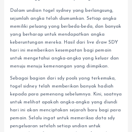
Dalam undian togel sydney yang berlangsung,
sejumlah angka telah diumumkan. Setiap angka
memiliki peluang yang berbeda-beda, dan banyak
yang berharap untuk mendapatkan angka
keberuntungan mereka. Hasil dari live draw SDY
hari ini memberikan kesempatan bagi pemain
untuk mengetahui angka-angka yang keluar dan
menuju menuju kemenangan yang diimpikan.
Sebagai bagian dari sdy pools yang terkemuka,
togel sidney telah memberikan banyak hadiah
kepada para pemenang sebelumnya. Kini, saatnya
untuk melihat apakah angka-angka yang diundi
hari ini akan menciptakan sejarah baru bagi para
pemain. Selalu ingat untuk memeriksa data sdy
pengeluaran setelah setiap undian untuk