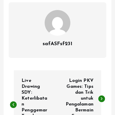
safASFsf231
P
Live
Login PKV
o
Drawing
Games: Tips
SDY:
dan Trik
Keterlibata
untuk
s
n
Pengalaman
Penggemar
Bermain
t