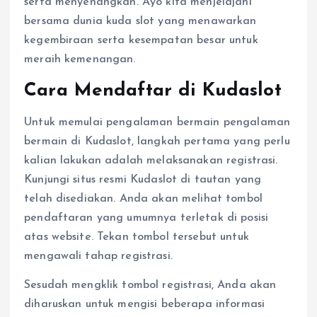
serta menyenangkan. Ayo kita menjelajahi
bersama dunia kuda slot yang menawarkan
kegembiraan serta kesempatan besar untuk
meraih kemenangan.
Cara Mendaftar di Kudaslot
Untuk memulai pengalaman bermain pengalaman
bermain di Kudaslot, langkah pertama yang perlu
kalian lakukan adalah melaksanakan registrasi.
Kunjungi situs resmi Kudaslot di tautan yang
telah disediakan. Anda akan melihat tombol
pendaftaran yang umumnya terletak di posisi
atas website. Tekan tombol tersebut untuk
mengawali tahap registrasi.
Sesudah mengklik tombol registrasi, Anda akan
diharuskan untuk mengisi beberapa informasi