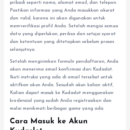
pribadi seperti nama, alamat email, dan telepon.
Pastikan informasi yang Anda masukkan akurat
dan valid, karena ini akan digunakan untuk
memverifikasi profil Anda. Setelah mengisi semua
data yang diperlukan, periksa dan setujui syarat
dan ketentuan yang ditetapkan sebelum proses
selanjutnya.
Setelah mengirimkan formulir pendaftaran, Anda
akan menerima email konfirmasi dari Kudaslot.
Ikuti instruksi yang ada di email tersebut untuk
aktifkan akun Anda. Sesudah akun kalian aktif,
Kalian dapat masuk ke Kudaslot menggunakan
kredensial yang sudah Anda registrasikan dan
mulai menikmati berbagai game yang ada.
Cara Masuk ke Akun