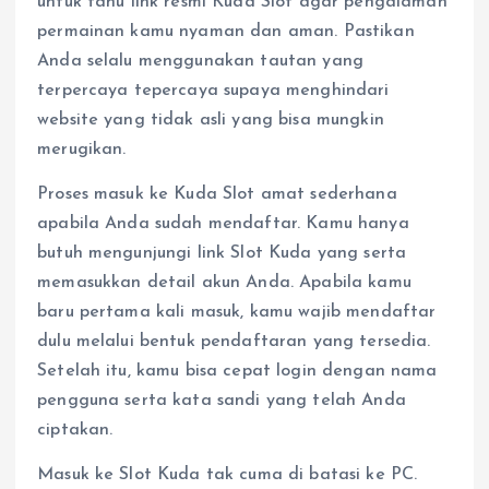
untuk tahu link resmi Kuda Slot agar pengalaman
permainan kamu nyaman dan aman. Pastikan
Anda selalu menggunakan tautan yang
terpercaya tepercaya supaya menghindari
website yang tidak asli yang bisa mungkin
merugikan.
Proses masuk ke Kuda Slot amat sederhana
apabila Anda sudah mendaftar. Kamu hanya
butuh mengunjungi link Slot Kuda yang serta
memasukkan detail akun Anda. Apabila kamu
baru pertama kali masuk, kamu wajib mendaftar
dulu melalui bentuk pendaftaran yang tersedia.
Setelah itu, kamu bisa cepat login dengan nama
pengguna serta kata sandi yang telah Anda
ciptakan.
Masuk ke Slot Kuda tak cuma di batasi ke PC.