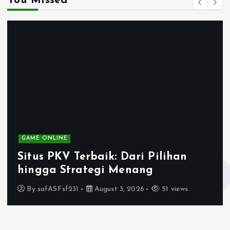
You Missed
GAME ONLINE
Situs PKV Terbaik: Dari Pilihan
hingga Strategi Menang
By
safASFsf231
August 3, 2026
51 views