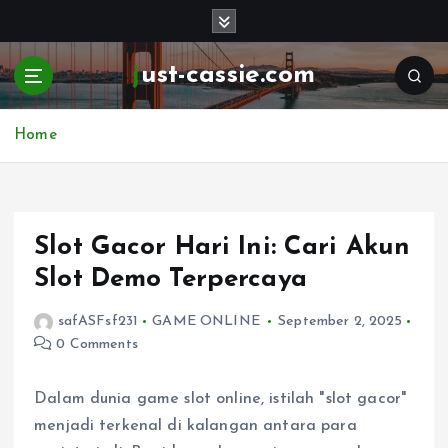
S
k
i
just-cassie.com
p
t
o
Home
c
o
n
t
e
Slot Gacor Hari Ini: Cari Akun
n
Slot Demo Terpercaya
t
safASFsf231
GAME ONLINE
September 2, 2025
0 Comments
Dalam dunia game slot online, istilah "slot gacor"
menjadi terkenal di kalangan antara para