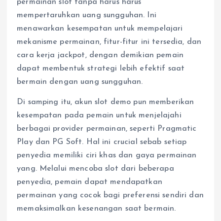
permainan slot tanpa harus harus
mempertaruhkan uang sungguhan. Ini
menawarkan kesempatan untuk mempelajari
mekanisme permainan, fitur-fitur ini tersedia, dan
cara kerja jackpot, dengan demikian pemain
dapat membentuk strategi lebih efektif saat
bermain dengan uang sungguhan.
Di samping itu, akun slot demo pun memberikan
kesempatan pada pemain untuk menjelajahi
berbagai provider permainan, seperti Pragmatic
Play dan PG Soft. Hal ini crucial sebab setiap
penyedia memiliki ciri khas dan gaya permainan
yang. Melalui mencoba slot dari beberapa
penyedia, pemain dapat mendapatkan
permainan yang cocok bagi preferensi sendiri dan
memaksimalkan kesenangan saat bermain.