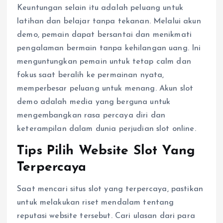
Keuntungan selain itu adalah peluang untuk
latihan dan belajar tanpa tekanan. Melalui akun
demo, pemain dapat bersantai dan menikmati
pengalaman bermain tanpa kehilangan uang. Ini
menguntungkan pemain untuk tetap calm dan
fokus saat beralih ke permainan nyata,
memperbesar peluang untuk menang. Akun slot
demo adalah media yang berguna untuk
mengembangkan rasa percaya diri dan
keterampilan dalam dunia perjudian slot online.
Tips Pilih Website Slot Yang
Terpercaya
Saat mencari situs slot yang terpercaya, pastikan
untuk melakukan riset mendalam tentang
reputasi website tersebut. Cari ulasan dari para