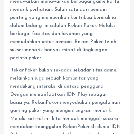
menawarkan menawarkan berbagai game kartu
menarik perhatian. Salah satu dari pemain
penting yang memberikan kontribusi bermakna
dalam bidang ini adalah Rekan Poker. Melalui
berbagai fasilitas dan layanan yang
memudahkan untuk pemain, Rekan Poker telah
sukses menarik banyak minat di lingkungan
pecinta poker.
RekanPoker bukan sekadar sekadar situs game,
melainkan juga sebuah komunitas yang
mendukung interaksi di antara pengguna.
Dengan memanfaatkan IDN Play sebagai
basisnya, RekanPoker menyediakan pengalaman
gaming poker yang menguntungkan menarik.
Melalui artikel ini, kita hendak menggali secara
mendalam keunggulan RekanPoker di dunia IDN