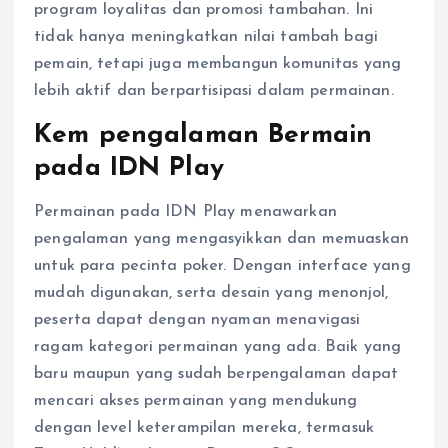
program loyalitas dan promosi tambahan. Ini
tidak hanya meningkatkan nilai tambah bagi
pemain, tetapi juga membangun komunitas yang
lebih aktif dan berpartisipasi dalam permainan.
Kem pengalaman Bermain
pada IDN Play
Permainan pada IDN Play menawarkan
pengalaman yang mengasyikkan dan memuaskan
untuk para pecinta poker. Dengan interface yang
mudah digunakan, serta desain yang menonjol,
peserta dapat dengan nyaman menavigasi
ragam kategori permainan yang ada. Baik yang
baru maupun yang sudah berpengalaman dapat
mencari akses permainan yang mendukung
dengan level keterampilan mereka, termasuk