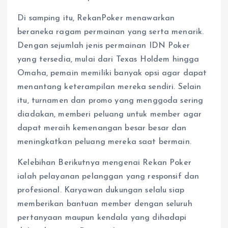
Di samping itu, RekanPoker menawarkan
beraneka ragam permainan yang serta menarik.
Dengan sejumlah jenis permainan IDN Poker
yang tersedia, mulai dari Texas Holdem hingga
Omaha, pemain memiliki banyak opsi agar dapat
menantang keterampilan mereka sendiri. Selain
itu, turnamen dan promo yang menggoda sering
diadakan, memberi peluang untuk member agar
dapat meraih kemenangan besar besar dan
meningkatkan peluang mereka saat bermain.
Kelebihan Berikutnya mengenai Rekan Poker
ialah pelayanan pelanggan yang responsif dan
profesional. Karyawan dukungan selalu siap
memberikan bantuan member dengan seluruh
pertanyaan maupun kendala yang dihadapi