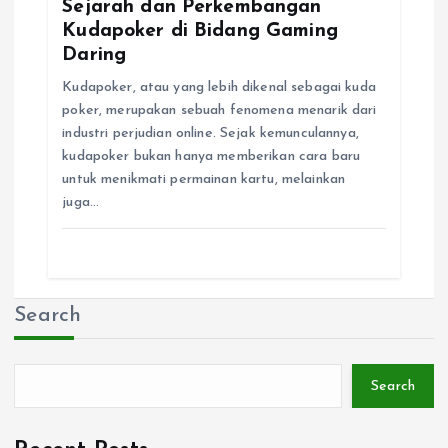
Sejarah dan Perkembangan
Kudapoker di Bidang Gaming
Daring
Kudapoker, atau yang lebih dikenal sebagai kuda
poker, merupakan sebuah fenomena menarik dari
industri perjudian online. Sejak kemunculannya,
kudapoker bukan hanya memberikan cara baru
untuk menikmati permainan kartu, melainkan
juga…
Search
Search