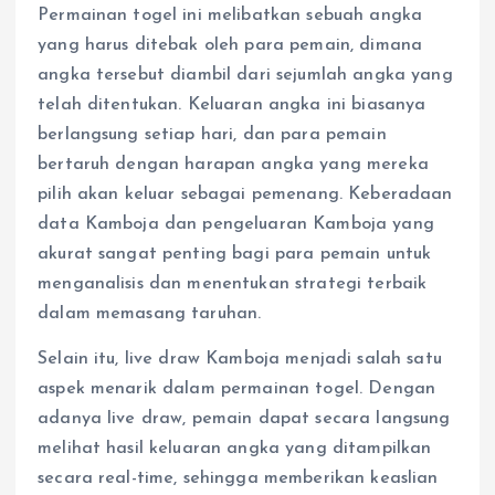
Permainan togel ini melibatkan sebuah angka
yang harus ditebak oleh para pemain, dimana
angka tersebut diambil dari sejumlah angka yang
telah ditentukan. Keluaran angka ini biasanya
berlangsung setiap hari, dan para pemain
bertaruh dengan harapan angka yang mereka
pilih akan keluar sebagai pemenang. Keberadaan
data Kamboja dan pengeluaran Kamboja yang
akurat sangat penting bagi para pemain untuk
menganalisis dan menentukan strategi terbaik
dalam memasang taruhan.
Selain itu, live draw Kamboja menjadi salah satu
aspek menarik dalam permainan togel. Dengan
adanya live draw, pemain dapat secara langsung
melihat hasil keluaran angka yang ditampilkan
secara real-time, sehingga memberikan keaslian