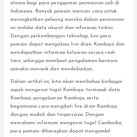
utama bagi para penggemar permainan judi di
Indonesia. Banyak pemain mencari cara untuk
meningkatkan peluang mereka dalam permainan
ini melalui data akurat dan informasi terkini.
Dengan perkembangan teknologi, kini para
pemain dapat mengakses live draw Kamboja dan
mendapatkan informasi keluaran secara real-
time, sehingga membuat pengalaman bermain
semakin menarik dan mendebarkan.
Dalam artikel ini, kita akan membahas berbagai
aspek mengenai togel Kamboja, termasuk data
Kamboja, pengeluaran Kamboja, serta
bagaimana cara mengikuti live draw Kamboja
dengan mudah dan terpercaya. Dengan
memahami informasi mengenai togel Cambodia,
para pemain diharapkan dapat mengambil