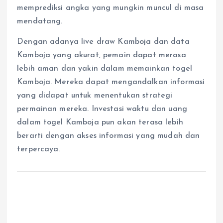
memprediksi angka yang mungkin muncul di masa
mendatang.
Dengan adanya live draw Kamboja dan data
Kamboja yang akurat, pemain dapat merasa
lebih aman dan yakin dalam memainkan togel
Kamboja. Mereka dapat mengandalkan informasi
yang didapat untuk menentukan strategi
permainan mereka. Investasi waktu dan uang
dalam togel Kamboja pun akan terasa lebih
berarti dengan akses informasi yang mudah dan
terpercaya.