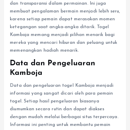
dan transparansi dalam permainan. Ini juga
membuat pengalaman bermain menjadi lebih seru,
karena setiap pemain dapat merasakan momen
ketegangan saat angka-angka ditarik. Togel
Kamboja memang menjadi pilihan menarik bagi
mereka yang mencari hiburan dan peluang untuk
memenangkan hadiah menarik.
Data dan Pengeluaran
Kamboja
Data dan pengeluaran togel Kamboja menjadi
informasi yang sangat dicari oleh para pemain
togel. Setiap hasil pengeluaran biasanya
diumumkan secara rutin dan dapat diakses
dengan mudah melalui berbagai situs terpercaya.
Informasi ini penting untuk membantu pemain