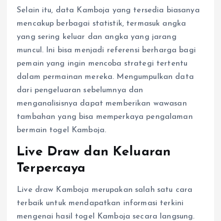
Selain itu, data Kamboja yang tersedia biasanya
mencakup berbagai statistik, termasuk angka
yang sering keluar dan angka yang jarang
muncul. Ini bisa menjadi referensi berharga bagi
pemain yang ingin mencoba strategi tertentu
dalam permainan mereka. Mengumpulkan data
dari pengeluaran sebelumnya dan
menganalisisnya dapat memberikan wawasan
tambahan yang bisa memperkaya pengalaman
bermain togel Kamboja.
Live Draw dan Keluaran
Terpercaya
Live draw Kamboja merupakan salah satu cara
terbaik untuk mendapatkan informasi terkini
mengenai hasil togel Kamboja secara langsung.