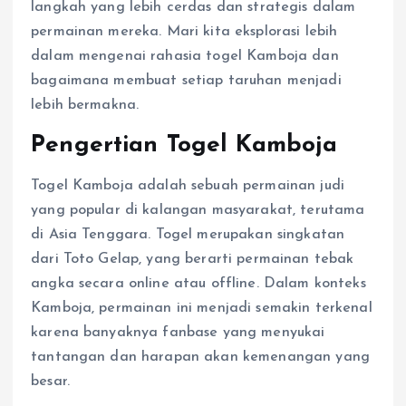
langkah yang lebih cerdas dan strategis dalam
permainan mereka. Mari kita eksplorasi lebih
dalam mengenai rahasia togel Kamboja dan
bagaimana membuat setiap taruhan menjadi
lebih bermakna.
Pengertian Togel Kamboja
Togel Kamboja adalah sebuah permainan judi
yang popular di kalangan masyarakat, terutama
di Asia Tenggara. Togel merupakan singkatan
dari Toto Gelap, yang berarti permainan tebak
angka secara online atau offline. Dalam konteks
Kamboja, permainan ini menjadi semakin terkenal
karena banyaknya fanbase yang menyukai
tantangan dan harapan akan kemenangan yang
besar.