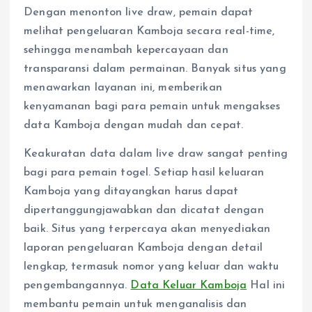
Dengan menonton live draw, pemain dapat
melihat pengeluaran Kamboja secara real-time,
sehingga menambah kepercayaan dan
transparansi dalam permainan. Banyak situs yang
menawarkan layanan ini, memberikan
kenyamanan bagi para pemain untuk mengakses
data Kamboja dengan mudah dan cepat.
Keakuratan data dalam live draw sangat penting
bagi para pemain togel. Setiap hasil keluaran
Kamboja yang ditayangkan harus dapat
dipertanggungjawabkan dan dicatat dengan
baik. Situs yang terpercaya akan menyediakan
laporan pengeluaran Kamboja dengan detail
lengkap, termasuk nomor yang keluar dan waktu
pengembangannya.
Data Keluar Kamboja
Hal ini
membantu pemain untuk menganalisis dan