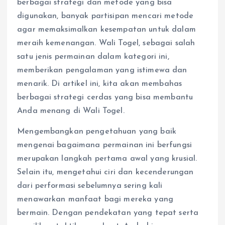
berbagai strategi dan metode yang bisa
digunakan, banyak partisipan mencari metode
agar memaksimalkan kesempatan untuk dalam
meraih kemenangan. Wali Togel, sebagai salah
satu jenis permainan dalam kategori ini,
memberikan pengalaman yang istimewa dan
menarik. Di artikel ini, kita akan membahas
berbagai strategi cerdas yang bisa membantu
Anda menang di Wali Togel.
Mengembangkan pengetahuan yang baik
mengenai bagaimana permainan ini berfungsi
merupakan langkah pertama awal yang krusial.
Selain itu, mengetahui ciri dan kecenderungan
dari performasi sebelumnya sering kali
menawarkan manfaat bagi mereka yang
bermain. Dengan pendekatan yang tepat serta