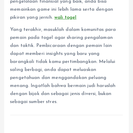
pengelolaan finansial yang baik, anda bisa
memainkan game ini lebih lama serta dengan
pikiran yang jernih.
wali togel
Yang terakhir, masuklah dalam komunitas para
pemain pada togel agar sharing pengalaman
dan taktik. Pembicaraan dengan pemain lain
dapat memberi insights yang baru yang
barangkali tidak kamu pertimbangkan. Melalui
saling berbagi, anda dapat meluaskan
pengetahuan dan menggandakan peluang
menang. Ingatlah bahwa bermain judi haruslah
dengan bijak dan sebagai jenis diversi, bukan
sebagai sumber stres.