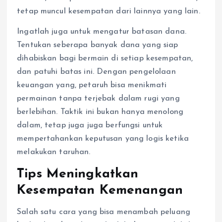
tetap muncul kesempatan dari lainnya yang lain.
Ingatlah juga untuk mengatur batasan dana.
Tentukan seberapa banyak dana yang siap
dihabiskan bagi bermain di setiap kesempatan,
dan patuhi batas ini. Dengan pengelolaan
keuangan yang, petaruh bisa menikmati
permainan tanpa terjebak dalam rugi yang
berlebihan. Taktik ini bukan hanya menolong
dalam, tetap juga juga berfungsi untuk
mempertahankan keputusan yang logis ketika
melakukan taruhan.
Tips Meningkatkan
Kesempatan Kemenangan
Salah satu cara yang bisa menambah peluang