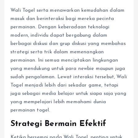
Wali Togel serta menawarkan kemudahan dalam
masuk dan berinteraksi bagi mereka pecinta
permainan. Dengan keberadaan teknologi
modern, individu dapat bergabung dalam
berbagai diskusi dan grup diskusi yang membahas
strategi serta trik dalam memenangkan
permainan. Ini semua menciptakan lingkungan
yang mendukung untuk para newbie maupun juga
sudah pengalaman. Lewat interaksi tersebut, Wali
Togel menjadi lebih dari sekadar game, tetapi
juga sebagai media belajar untuk siapa saja yang
yang mempelajari lebih memahami dunia
permainan togel.
Strategi Bermain Efektif
Ketika bersemai pada Wali Togel, penting untuk