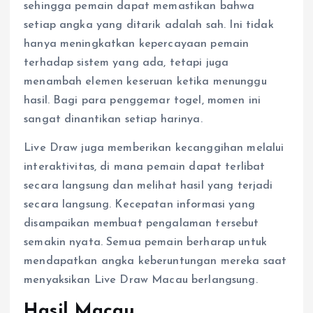
sehingga pemain dapat memastikan bahwa
setiap angka yang ditarik adalah sah. Ini tidak
hanya meningkatkan kepercayaan pemain
terhadap sistem yang ada, tetapi juga
menambah elemen keseruan ketika menunggu
hasil. Bagi para penggemar togel, momen ini
sangat dinantikan setiap harinya.
Live Draw juga memberikan kecanggihan melalui
interaktivitas, di mana pemain dapat terlibat
secara langsung dan melihat hasil yang terjadi
secara langsung. Kecepatan informasi yang
disampaikan membuat pengalaman tersebut
semakin nyata. Semua pemain berharap untuk
mendapatkan angka keberuntungan mereka saat
menyaksikan Live Draw Macau berlangsung.
Hasil Macau