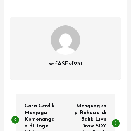
safASFsf231
P
Cara Cerdik
Mengungka
o
Menjaga
p Rahasia di
Kemenanga
Balik Live
n di Togel
Draw SDY
s