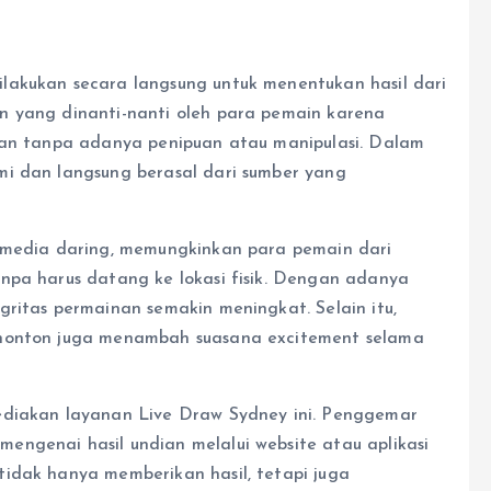
lakukan secara langsung untuk menentukan hasil dari
n yang dinanti-nanti oleh para pemain karena
dian tanpa adanya penipuan atau manipulasi. Dalam
mi dan langsung berasal dari sumber yang
i media daring, memungkinkan para pemain dari
npa harus datang ke lokasi fisik. Dengan adanya
ritas permainan semakin meningkat. Selain itu,
enonton juga menambah suasana excitement selama
ediakan layanan Live Draw Sydney ini. Penggemar
ngenai hasil undian melalui website atau aplikasi
idak hanya memberikan hasil, tetapi juga