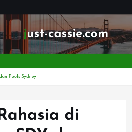
just-cassie.com
dan Pools Sydney
ahasia di