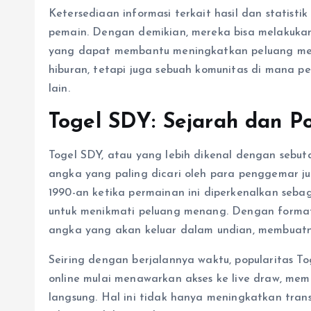
Ketersediaan informasi terkait hasil dan statisti
pemain. Dengan demikian, mereka bisa melakukan 
yang dapat membantu meningkatkan peluang me
hiburan, tetapi juga sebuah komunitas di mana p
lain.
Togel SDY: Sejarah dan Po
Togel SDY, atau yang lebih dikenal dengan sebut
angka yang paling dicari oleh para penggemar ju
1990-an ketika permainan ini diperkenalkan seba
untuk menikmati peluang menang. Dengan forma
angka yang akan keluar dalam undian, membuatn
Seiring dengan berjalannya waktu, popularitas T
online mulai menawarkan akses ke live draw, me
langsung. Hal ini tidak hanya meningkatkan tra