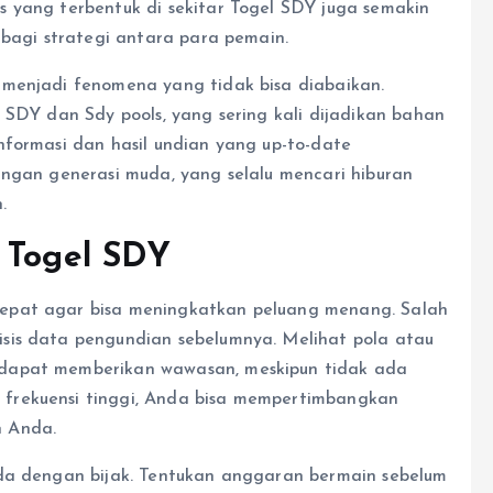
 yang terbentuk di sekitar Togel SDY juga semakin
rbagi strategi antara para pemain.
 menjadi fenomena yang tidak bisa diabaikan.
 SDY dan Sdy pools, yang sering kali dijadikan bahan
nformasi dan hasil undian yang up-to-date
angan generasi muda, yang selalu mencari hiburan
.
n Togel SDY
epat agar bisa meningkatkan peluang menang. Salah
sis data pengundian sebelumnya. Melihat pola atau
 dapat memberikan wawasan, meskipun tidak ada
frekuensi tinggi, Anda bisa mempertimbangkan
n Anda.
nda dengan bijak. Tentukan anggaran bermain sebelum