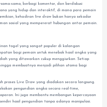
rsama-sama, berbagi komentar, dan berdiskusi
sana yang hidup dan interaktif, di mana para pemain
emikian, kehadiran live draw bukan hanya sekadar
aman sosial yang mempererat hubungan antar pemain.
inan togel yang sangat populer di kalangan
mpatan bagi pemain untuk menebak hasil angka yang
adiah yang ditawarkan cukup menggiurkan. Setiap
ehingga membuatnya menjadi pilihan utama bagi
ah proses Live Draw yang diadakan secara langsung.
aksikan pengundian angka secara real-time,
sparan. Ini juga membantu membangun kepercayaan
sendiri hasil pengundian tanpa adanya manipulasi.