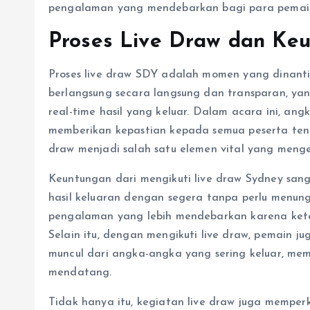
pengalaman yang mendebarkan bagi para pemai
Proses Live Draw dan Ke
Proses live draw SDY adalah momen yang dinanti-
berlangsung secara langsung dan transparan, y
real-time hasil yang keluar. Dalam acara ini, ang
memberikan kepastian kepada semua peserta tent
draw menjadi salah satu elemen vital yang meng
Keuntungan dari mengikuti live draw Sydney sa
hasil keluaran dengan segera tanpa perlu menun
pengalaman yang lebih mendebarkan karena kete
Selain itu, dengan mengikuti live draw, pemain j
muncul dari angka-angka yang sering keluar, m
mendatang.
Tidak hanya itu, kegiatan live draw juga mempe