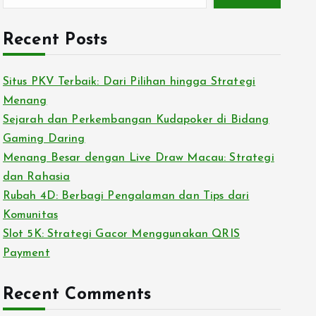
Recent Posts
Situs PKV Terbaik: Dari Pilihan hingga Strategi
Menang
Sejarah dan Perkembangan Kudapoker di Bidang
Gaming Daring
Menang Besar dengan Live Draw Macau: Strategi
dan Rahasia
Rubah 4D: Berbagi Pengalaman dan Tips dari
Komunitas
Slot 5K: Strategi Gacor Menggunakan QRIS
Payment
Recent Comments