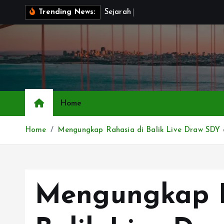
S
S
e
j
a
r
a
h
d
a
n
P
e
r
Trending News:
k
i
p
t
o
c
o
Home
n
t
Home
Mengungkap Rahasia di Balik Live Draw SDY 
e
n
t
Mengungkap R