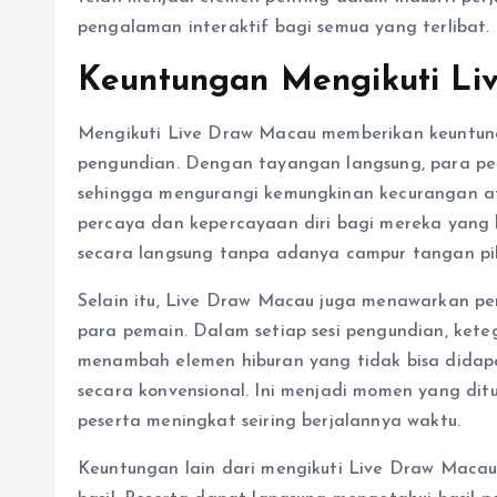
pengalaman interaktif bagi semua yang terlibat.
Keuntungan Mengikuti Li
Mengikuti Live Draw Macau memberikan keuntung
pengundian. Dengan tayangan langsung, para pe
sehingga mengurangi kemungkinan kecurangan atau
percaya dan kepercayaan diri bagi mereka yang b
secara langsung tanpa adanya campur tangan pi
Selain itu, Live Draw Macau juga menawarkan p
para pemain. Dalam setiap sesi pengundian, kete
menambah elemen hiburan yang tidak bisa didapa
secara konvensional. Ini menjadi momen yang dit
peserta meningkat seiring berjalannya waktu.
Keuntungan lain dari mengikuti Live Draw Macau