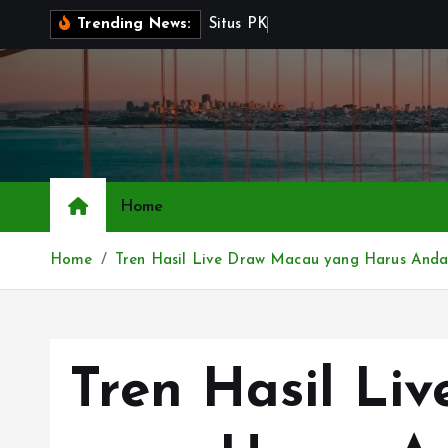
S
S
i
t
u
s
P
K
V
T
e
r
b
a
Trending News:
k
i
p
t
o
c
o
Home
n
t
Home
Tren Hasil Live Draw Macau yang Harus Anda
e
n
t
Tren Hasil Li