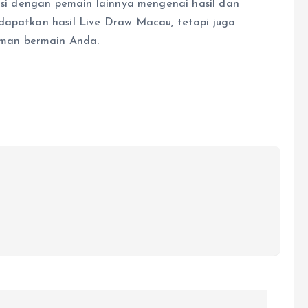
masi dengan pemain lainnya mengenai hasil dan
dapatkan hasil Live Draw Macau, tetapi juga
man bermain Anda.