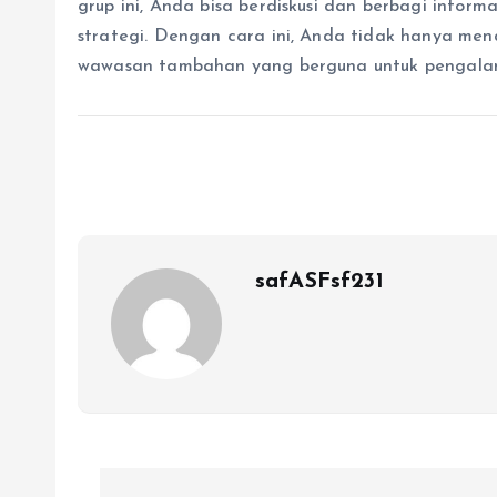
grup ini, Anda bisa berdiskusi dan berbagi infor
strategi. Dengan cara ini, Anda tidak hanya men
wawasan tambahan yang berguna untuk pengala
safASFsf231