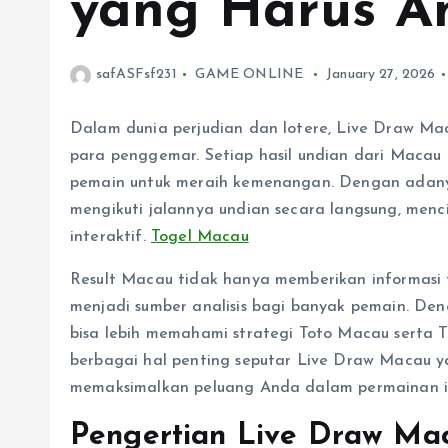
yang Harus A
safASFsf231
GAME ONLINE
January 27, 2026
Dalam dunia perjudian dan lotere, Live Draw Mac
para penggemar. Setiap hasil undian dari Maca
pemain untuk meraih kemenangan. Dengan adan
mengikuti jalannya undian secara langsung, me
interaktif.
Togel Macau
Result Macau tidak hanya memberikan informasi 
menjadi sumber analisis bagi banyak pemain. Den
bisa lebih memahami strategi Toto Macau serta 
berbagai hal penting seputar Live Draw Macau 
memaksimalkan peluang Anda dalam permainan in
Pengertian Live Draw Ma