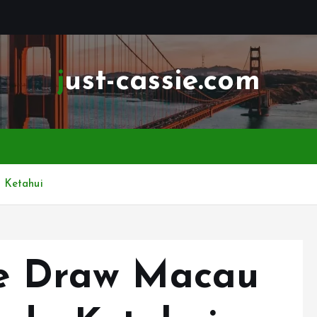
just-cassie.com
 Ketahui
ve Draw Macau