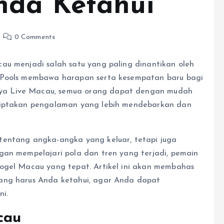
nda Ketahui
0 Comments
au menjadi salah satu yang paling dinantikan oleh
u Pools membawa harapan serta kesempatan baru bagi
ya Live Macau, semua orang dapat dengan mudah
nciptakan pengalaman yang lebih mendebarkan dan
tentang angka-angka yang keluar, tetapi juga
gan mempelajari pola dan tren yang terjadi, pemain
Togel Macau yang tepat. Artikel ini akan membahas
yang harus Anda ketahui, agar Anda dapat
i.
cau