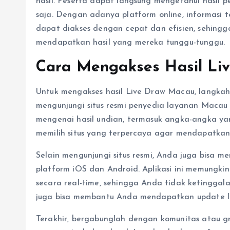
hasil. Peserta dapat langsung mengetahui hasil p
saja. Dengan adanya platform online, informasi
dapat diakses dengan cepat dan efisien, sehing
mendapatkan hasil yang mereka tunggu-tunggu.
Cara Mengakses Hasil Li
Untuk mengakses hasil Live Draw Macau, langka
mengunjungi situs resmi penyedia layanan Macau 
mengenai hasil undian, termasuk angka-angka yan
memilih situs yang terpercaya agar mendapatkan
Selain mengunjungi situs resmi, Anda juga bisa m
platform iOS dan Android. Aplikasi ini memungk
secara real-time, sehingga Anda tidak ketinggalan
juga bisa membantu Anda mendapatkan update la
Terakhir, bergabunglah dengan komunitas atau gr