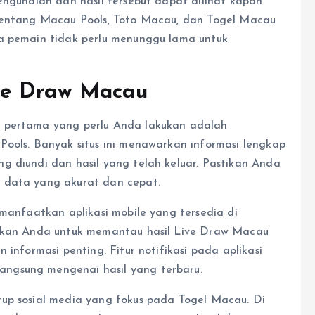
engundian dan hasil tersebut dapat dilihat kapan
 tentang Macau Pools, Toto Macau, dan Togel Macau
ga pemain tidak perlu menunggu lama untuk
ve Draw Macau
h pertama yang perlu Anda lakukan adalah
Pools. Banyak situs ini menawarkan informasi lengkap
g diundi dan hasil yang telah keluar. Pastikan Anda
 data yang akurat dan cepat.
emanfaatkan aplikasi mobile yang tersedia di
inkan Anda untuk memantau hasil Live Draw Macau
 informasi penting. Fitur notifikasi pada aplikasi
ngsung mengenai hasil yang terbaru.
up sosial media yang fokus pada Togel Macau. Di