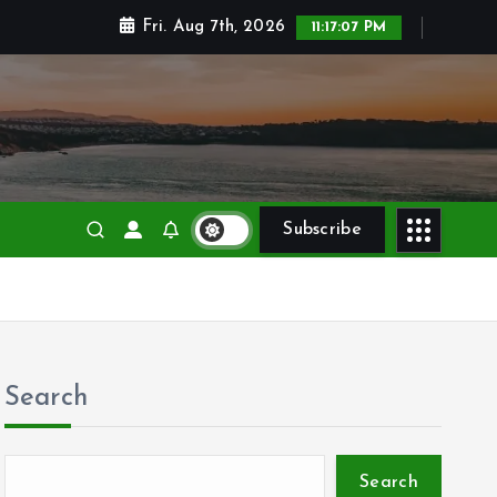
Fri. Aug 7th, 2026
11:17:08 PM
Subscribe
Search
Search