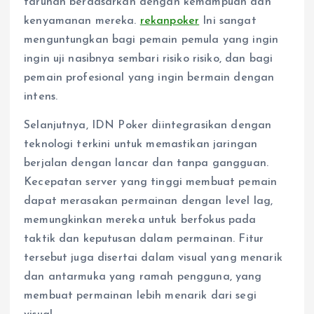
taruhan berdasarkan dengan kemampuan dan
kenyamanan mereka.
rekanpoker
Ini sangat
menguntungkan bagi pemain pemula yang ingin
ingin uji nasibnya sembari risiko risiko, dan bagi
pemain profesional yang ingin bermain dengan
intens.
Selanjutnya, IDN Poker diintegrasikan dengan
teknologi terkini untuk memastikan jaringan
berjalan dengan lancar dan tanpa gangguan.
Kecepatan server yang tinggi membuat pemain
dapat merasakan permainan dengan level lag,
memungkinkan mereka untuk berfokus pada
taktik dan keputusan dalam permainan. Fitur
tersebut juga disertai dalam visual yang menarik
dan antarmuka yang ramah pengguna, yang
membuat permainan lebih menarik dari segi