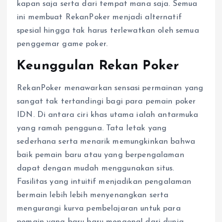
kapan saja serta dari tempat mana saja. Semua
ini membuat RekanPoker menjadi alternatif
spesial hingga tak harus terlewatkan oleh semua
penggemar game poker.
Keunggulan Rekan Poker
RekanPoker menawarkan sensasi permainan yang
sangat tak tertandingi bagi para pemain poker
IDN. Di antara ciri khas utama ialah antarmuka
yang ramah pengguna. Tata letak yang
sederhana serta menarik memungkinkan bahwa
baik pemain baru atau yang berpengalaman
dapat dengan mudah menggunakan situs.
Fasilitas yang intuitif menjadikan pengalaman
bermain lebih lebih menyenangkan serta
mengurangi kurva pembelajaran untuk para
pemain yang baru baru mengenal dari dunia