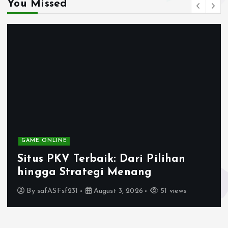
You Missed
GAME ONLINE
Situs PKV Terbaik: Dari Pilihan
hingga Strategi Menang
By
safASFsf231
August 3, 2026
51 views