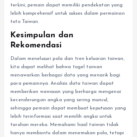
terkini, pemain dapat memiliki pendekatan yang
lebih komprehensif untuk sukses dalam permainan
toto Taiwan.
Kesimpulan dan
Rekomendasi
Dalam menelusuri pola dan tren keluaran taiwan,
kita dapat melihat bahwa togel taiwan
menawarkan berbagai data yang menarik bagi
para pemainnya. Analisis data taiwan dapat
memberikan wawasan yang berharga mengenai
kecenderungan angka yang sering muncul,
sehingga pemain dapat membuat keputusan yang
lebih terinformasi saat memilih angka untuk
taruhan mereka. Memahami hasil taiwan tidak
hanya membantu dalam menemukan pola, tetapi