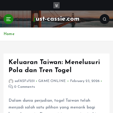
S
k
i
just-cassie.com
p
t
o
Home
c
o
n
t
e
Keluaran Taiwan: Menelusuri
n
Pola dan Tren Togel
t
safASFsf231
GAME ONLINE
February 23, 2026
0 Comments
Dalam dunia perjudian, togel Taiwan telah
menjadi salah satu pilihan yang menarik bagi