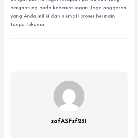
bergantung pada keberuntungan. Jaga anggaran
yang Anda miliki dan nikmati proses bermain
tanpa tekanan.
safASFsf231