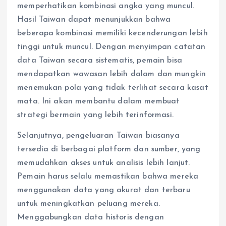
memperhatikan kombinasi angka yang muncul.
Hasil Taiwan dapat menunjukkan bahwa
beberapa kombinasi memiliki kecenderungan lebih
tinggi untuk muncul. Dengan menyimpan catatan
data Taiwan secara sistematis, pemain bisa
mendapatkan wawasan lebih dalam dan mungkin
menemukan pola yang tidak terlihat secara kasat
mata. Ini akan membantu dalam membuat
strategi bermain yang lebih terinformasi.
Selanjutnya, pengeluaran Taiwan biasanya
tersedia di berbagai platform dan sumber, yang
memudahkan akses untuk analisis lebih lanjut.
Pemain harus selalu memastikan bahwa mereka
menggunakan data yang akurat dan terbaru
untuk meningkatkan peluang mereka.
Menggabungkan data historis dengan