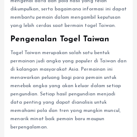
mengenai data dan pola hasil yang telah
dikumpulkan, serta bagaimana informasi ini dapat
membantu pemain dalam mengambil keputusan
yang lebih cerdas saat bermain togel Taiwan.
Pengenalan Togel Taiwan
Togel Taiwan merupakan salah satu bentuk
permainan judi angka yang populer di Taiwan dan
di kalangan masyarakat Asia. Permainan ini
menawarkan peluang bagi para pemain untuk
menebak angka yang akan keluar dalam setiap
pengundian. Setiap hasil pengundian menjadi
data penting yang dapat dianalisis untuk
memahami pola dan tren yang mungkin muncul,
menarik minat baik pemain baru maupun
berpengalaman.