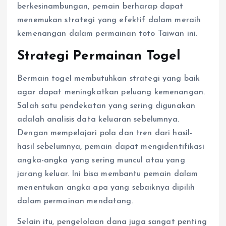
berkesinambungan, pemain berharap dapat
menemukan strategi yang efektif dalam meraih
kemenangan dalam permainan toto Taiwan ini.
Strategi Permainan Togel
Bermain togel membutuhkan strategi yang baik
agar dapat meningkatkan peluang kemenangan.
Salah satu pendekatan yang sering digunakan
adalah analisis data keluaran sebelumnya.
Dengan mempelajari pola dan tren dari hasil-
hasil sebelumnya, pemain dapat mengidentifikasi
angka-angka yang sering muncul atau yang
jarang keluar. Ini bisa membantu pemain dalam
menentukan angka apa yang sebaiknya dipilih
dalam permainan mendatang.
Selain itu, pengelolaan dana juga sangat penting