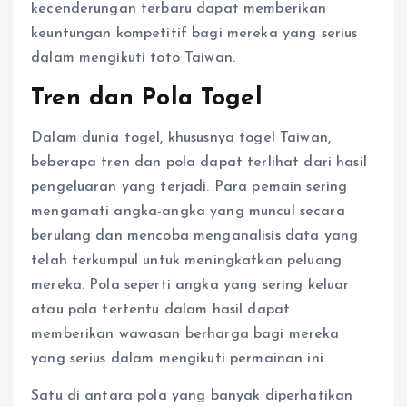
kecenderungan terbaru dapat memberikan
keuntungan kompetitif bagi mereka yang serius
dalam mengikuti toto Taiwan.
Tren dan Pola Togel
Dalam dunia togel, khususnya togel Taiwan,
beberapa tren dan pola dapat terlihat dari hasil
pengeluaran yang terjadi. Para pemain sering
mengamati angka-angka yang muncul secara
berulang dan mencoba menganalisis data yang
telah terkumpul untuk meningkatkan peluang
mereka. Pola seperti angka yang sering keluar
atau pola tertentu dalam hasil dapat
memberikan wawasan berharga bagi mereka
yang serius dalam mengikuti permainan ini.
Satu di antara pola yang banyak diperhatikan