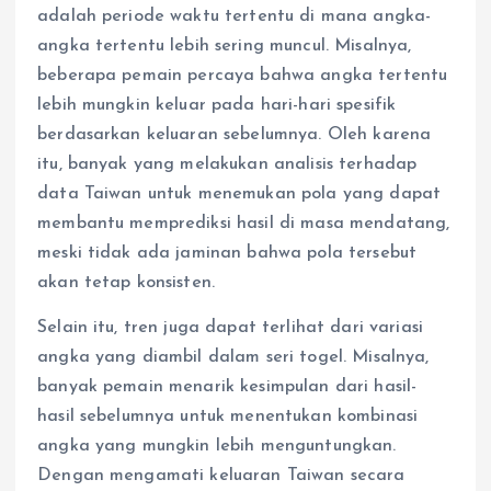
adalah periode waktu tertentu di mana angka-
angka tertentu lebih sering muncul. Misalnya,
beberapa pemain percaya bahwa angka tertentu
lebih mungkin keluar pada hari-hari spesifik
berdasarkan keluaran sebelumnya. Oleh karena
itu, banyak yang melakukan analisis terhadap
data Taiwan untuk menemukan pola yang dapat
membantu memprediksi hasil di masa mendatang,
meski tidak ada jaminan bahwa pola tersebut
akan tetap konsisten.
Selain itu, tren juga dapat terlihat dari variasi
angka yang diambil dalam seri togel. Misalnya,
banyak pemain menarik kesimpulan dari hasil-
hasil sebelumnya untuk menentukan kombinasi
angka yang mungkin lebih menguntungkan.
Dengan mengamati keluaran Taiwan secara