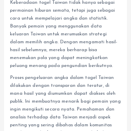
Keberadaan togel Taiwan tidak hanya sebagai
permainan hiburan semata, tetapi juga sebagai
cara untuk mempelajari angka dan statistik.
Banyak pemain yang menggunakan data
keluaran Taiwan untuk merumuskan strategi
dalam memilih angka. Dengan mengamati hasil-
hasil sebelumnya, mereka berharap bisa
menemukan pola yang dapat meningkatkan
peluang menang pada pengundian berikutnya.
Proses pengeluaran angka dalam togel Taiwan
dilakukan dengan transparan dan teratur, di
mana hasil yang diumumkan dapat diakses oleh
publik. Ini membuatnya menarik bagi pemain yang
ingin mengikuti secara nyata. Pemahaman dan
analisis terhadap data Taiwan menjadi aspek
penting yang sering dibahas dalam komunitas