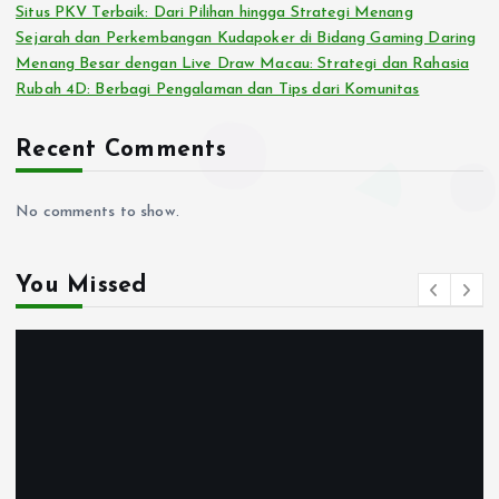
Situs PKV Terbaik: Dari Pilihan hingga Strategi Menang
Sejarah dan Perkembangan Kudapoker di Bidang Gaming Daring
Menang Besar dengan Live Draw Macau: Strategi dan Rahasia
Rubah 4D: Berbagi Pengalaman dan Tips dari Komunitas
Recent Comments
No comments to show.
You Missed