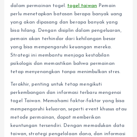
dalam permainan togel.
togel taiwan
Pemain
perlu menetapkan batasan berapa banyak uang
yang akan dipasang dan berapa banyak yang
bisa hilang. Dengan disiplin dalam pengeluaran,
pemain akan terhindar dari kehilangan besar
yang bisa mempengaruhi keuangan mereka.
Strategi ini membantu menjaga kestabilan
psikologis dan memastikan bahwa permainan
tetap menyenangkan tanpa menimbulkan stres.
Terakhir, penting untuk tetap mengikuti
perkembangan dan informasi terbaru mengenai
togel Taiwan. Memahami faktor-faktor yang bisa
mempengaruhi keluaran, seperti event khusus atau
metode permainan, dapat memberikan
keuntungan tersendiri. Dengan memadukan data
taiwan, strategi pengelolaan dana, dan informasi