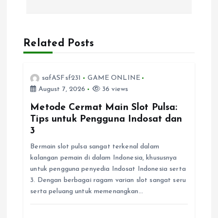
n
a
Related Posts
v
i
safASFsf231
GAME ONLINE
August 7, 2026
36 views
g
Metode Cermat Main Slot Pulsa:
a
Tips untuk Pengguna Indosat dan
3
t
Bermain slot pulsa sangat terkenal dalam
kalangan pemain di dalam Indonesia, khususnya
i
untuk pengguna penyedia Indosat Indonesia serta
3. Dengan berbagai ragam varian slot sangat seru
o
serta peluang untuk memenangkan…
n