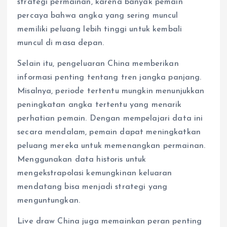
strategi permainan, karena banyak pemain
percaya bahwa angka yang sering muncul
memiliki peluang lebih tinggi untuk kembali
muncul di masa depan.
Selain itu, pengeluaran China memberikan
informasi penting tentang tren jangka panjang.
Misalnya, periode tertentu mungkin menunjukkan
peningkatan angka tertentu yang menarik
perhatian pemain. Dengan mempelajari data ini
secara mendalam, pemain dapat meningkatkan
peluang mereka untuk memenangkan permainan.
Menggunakan data historis untuk
mengekstrapolasi kemungkinan keluaran
mendatang bisa menjadi strategi yang
menguntungkan.
Live draw China juga memainkan peran penting