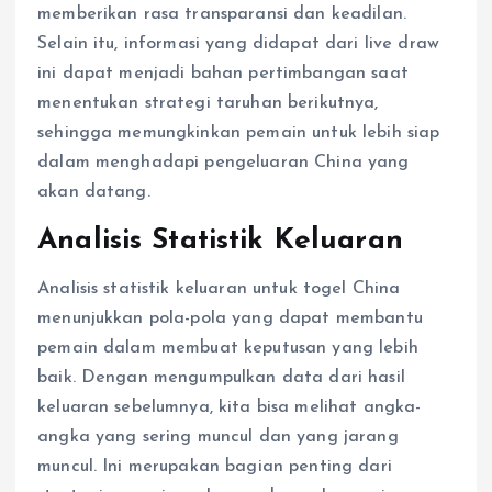
memberikan rasa transparansi dan keadilan.
Selain itu, informasi yang didapat dari live draw
ini dapat menjadi bahan pertimbangan saat
menentukan strategi taruhan berikutnya,
sehingga memungkinkan pemain untuk lebih siap
dalam menghadapi pengeluaran China yang
akan datang.
Analisis Statistik Keluaran
Analisis statistik keluaran untuk togel China
menunjukkan pola-pola yang dapat membantu
pemain dalam membuat keputusan yang lebih
baik. Dengan mengumpulkan data dari hasil
keluaran sebelumnya, kita bisa melihat angka-
angka yang sering muncul dan yang jarang
muncul. Ini merupakan bagian penting dari