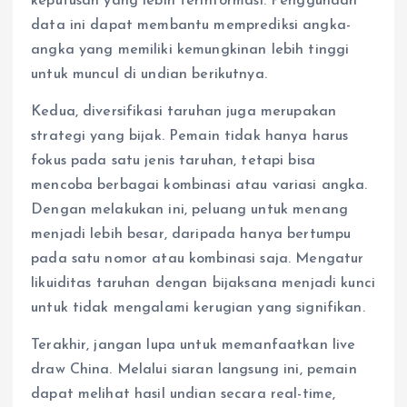
keputusan yang lebih terinformasi. Penggunaan
data ini dapat membantu memprediksi angka-
angka yang memiliki kemungkinan lebih tinggi
untuk muncul di undian berikutnya.
Kedua, diversifikasi taruhan juga merupakan
strategi yang bijak. Pemain tidak hanya harus
fokus pada satu jenis taruhan, tetapi bisa
mencoba berbagai kombinasi atau variasi angka.
Dengan melakukan ini, peluang untuk menang
menjadi lebih besar, daripada hanya bertumpu
pada satu nomor atau kombinasi saja. Mengatur
likuiditas taruhan dengan bijaksana menjadi kunci
untuk tidak mengalami kerugian yang signifikan.
Terakhir, jangan lupa untuk memanfaatkan live
draw China. Melalui siaran langsung ini, pemain
dapat melihat hasil undian secara real-time,