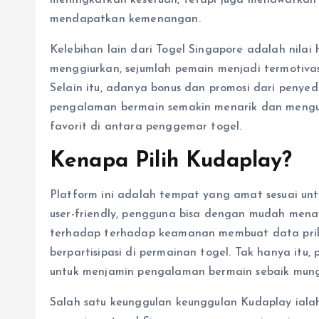
meningkatkan keseruan, tetapi juga menawarkan 
mendapatkan kemenangan.
Kelebihan lain dari Togel Singapore adalah nila
menggiurkan, sejumlah pemain menjadi termotivasi
Selain itu, adanya bonus dan promosi dari peny
pengalaman bermain semakin menarik dan mengun
favorit di antara penggemar togel.
Kenapa Pilih Kudaplay?
Platform ini adalah tempat yang amat sesuai un
user-friendly, pengguna bisa dengan mudah menav
terhadap terhadap keamanan membuat data prib
berpartisipasi di permainan togel. Tak hanya itu,
untuk menjamin pengalaman bermain sebaik mung
Salah satu keunggulan keunggulan Kudaplay ialah