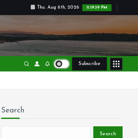
Thu. Aug 6th, 2026
11:19:40 PM
Subscribe
Search
Search