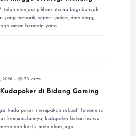
V telah menjadi pilihan utama bagi banyak
 yang menarik, seperti poker, dominoqq,
engalaman bermain yang…
9, 2026
70 views
 Kudapoker di Bidang Gaming
agai kuda poker, merupakan sebuah fenomena
 Sejak kemunculannya, kudapoker bukan hanya
ermainan kartu, melainkan juga…