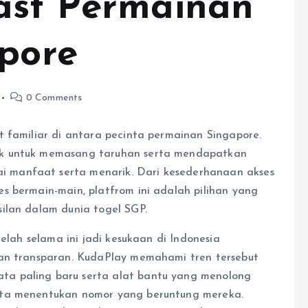
ast Permainan
apore
0 Comments
t familiar di antara pecinta permainan Singapore.
ik untuk memasang taruhan serta mendapatkan
 manfaat serta menarik. Dari kesederhanaan akses
s bermain-main, platfrom ini adalah pilihan yang
ilan dalam dunia togel SGP.
telah selama ini jadi kesukaan di Indonesia
dan transparan. KudaPlay memahami tren tersebut
a paling baru serta alat bantu yang menolong
rta menentukan nomor yang beruntung mereka.