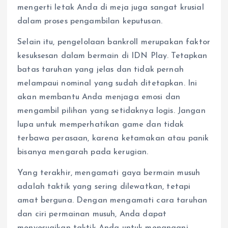
mengerti letak Anda di meja juga sangat krusial
dalam proses pengambilan keputusan.
Selain itu, pengelolaan bankroll merupakan faktor
kesuksesan dalam bermain di IDN Play. Tetapkan
batas taruhan yang jelas dan tidak pernah
melampaui nominal yang sudah ditetapkan. Ini
akan membantu Anda menjaga emosi dan
mengambil pilihan yang setidaknya logis. Jangan
lupa untuk memperhatikan game dan tidak
terbawa perasaan, karena ketamakan atau panik
bisanya mengarah pada kerugian.
Yang terakhir, mengamati gaya bermain musuh
adalah taktik yang sering dilewatkan, tetapi
amat berguna. Dengan mengamati cara taruhan
dan ciri permainan musuh, Anda dapat