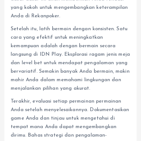
yang kokoh untuk mengembangkan keterampilan
Anda di Rekanpoker.
Setelah itu, latih bermain dengan konsisten. Satu
cara yang efektif untuk meningkatkan
kemampuan adalah dengan bermain secara
langsung di IDN Play. Eksplorasi ragam jenis meja
dan level bet untuk mendapat pengalaman yang
bervariatif. Semakin banyak Anda bermain, makin
mahir Anda dalam memahami lingkungan dan
menjalankan pilihan yang akurat.
Terakhir, evaluasi setiap permainan permainan
Anda setelah menyelesaikannya. Dokumentasikan
game Anda dan tinjau untuk mengetahui di
tempat mana Anda dapat mengembangkan
dirimu. Bahas strategi dan pengalaman-