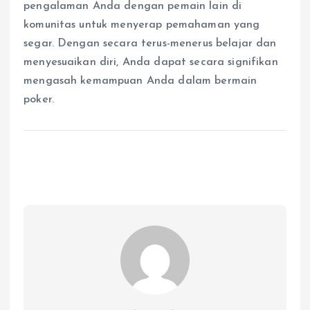
pengalaman Anda dengan pemain lain di
komunitas untuk menyerap pemahaman yang
segar. Dengan secara terus-menerus belajar dan
menyesuaikan diri, Anda dapat secara signifikan
mengasah kemampuan Anda dalam bermain
poker.