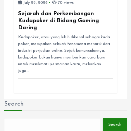
July 29, 2026
70 views
Sejarah dan Perkembangan
Kudapoker di Bidang Gaming
Daring
Kudapoker, atau yang lebih dikenal sebagai kuda
poker, merupakan sebuah fenomena menarik dari
industri perjudian online. Sejak kemunculannya,
kudapoker bukan hanya memberikan cara baru
untuk menikmati permainan kartu, melainkan
juga…
Search
Search