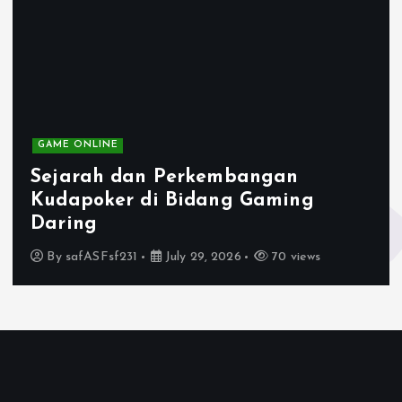
GAME ONLINE
Sejarah dan Perkembangan
Kudapoker di Bidang Gaming
Daring
By
safASFsf231
July 29, 2026
70 views