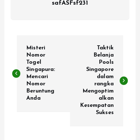
safASFsf231
P
Misteri
Taktik
o
Nomor
Belanja
Togel
Pools
Singapura:
Singapore
s
Mencari
dalam
Nomor
rangka
t
Beruntung
Mengoptim
Anda
alkan
n
Kesempatan
Sukses
a
v