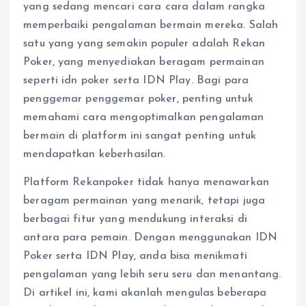
yang sedang mencari cara cara dalam rangka
memperbaiki pengalaman bermain mereka. Salah
satu yang yang semakin populer adalah Rekan
Poker, yang menyediakan beragam permainan
seperti idn poker serta IDN Play. Bagi para
penggemar penggemar poker, penting untuk
memahami cara mengoptimalkan pengalaman
bermain di platform ini sangat penting untuk
mendapatkan keberhasilan.
Platform Rekanpoker tidak hanya menawarkan
beragam permainan yang menarik, tetapi juga
berbagai fitur yang mendukung interaksi di
antara para pemain. Dengan menggunakan IDN
Poker serta IDN Play, anda bisa menikmati
pengalaman yang lebih seru seru dan menantang.
Di artikel ini, kami akanlah mengulas beberapa