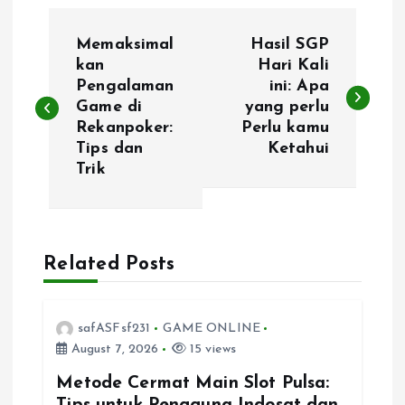
P
Memaksimal
Hasil SGP
o
kan
Hari Kali
Pengalaman
ini: Apa
Game di
yang perlu
s
Rekanpoker:
Perlu kamu
Tips dan
Ketahui
t
Trik
n
a
Related Posts
v
i
safASFsf231
GAME ONLINE
August 7, 2026
15 views
g
Metode Cermat Main Slot Pulsa:
Tips untuk Pengguna Indosat dan