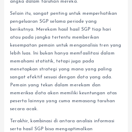
angka dalam taruhan mereka.
Selain itu, sangat penting untuk memperhatikan
pengeluaran SGP selama periode yang
berikutnya. Merekam hasil hasil SGP tiap hari
atau pada jangka tertentu memberikan
kesempatan pemain untuk menganalisis tren yang
lebih luas. Ini bukan hanya memfasilitasi dalam
memahami statistik, tetapi juga pada
menetapkan strategi yang mana yang paling
sangat efektif sesuai dengan data yang ada.
Pemain yang tekun dalam merekam dan
memeriksa data akan memiliki keuntungan atas
peserta lainnya yang cuma memasang taruhan
secara acak.
Terakhir, kombinasi di antara analisis informasi
serta hasil SGP bisa mengoptimalkan