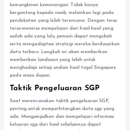
kemungkinan kemenangan. Tidak hanya
bergantung kepada nasib, melainkan lagi pada
pendekatan yang lebih terencana. Dengan terus
terus-menerus mempelajari dari hasil-hasil yang
sudah ada yang lalu, pemain dapat mengubah
serta mengadaptasi strategi mereka berdasarkan
data terbaru. Langkah ini akan memberikan
memberikan landasan yang lebih untuk
menghadapi setiap undian hasil togel Singapore
pada masa depan.
Taktik Pengeluaran SGP
Saat merencanakan taktik pengeluaran SGP,
penting untuk memperhitungkan data sgp yang
ada. Mengumpulkan dan mempelajari informasi
keluaran sgp dari hasil sebelumnya dapat