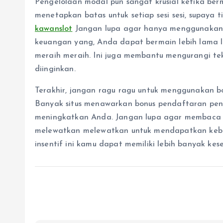
Pengelolaan modal pun sangat krusial ketika be
menetapkan batas untuk setiap sesi sesi, supaya 
kawanslot
Jangan lupa agar hanya menggunakan
keuangan yang, Anda dapat bermain lebih lama 
meraih meraih. Ini juga membantu mengurangi te
diinginkan.
Terakhir, jangan ragu ragu untuk menggunakan b
Banyak situs menawarkan bonus pendaftaran pen
meningkatkan Anda. Jangan lupa agar membaca s
melewatkan melewatkan untuk mendapatkan keb
insentif ini kamu dapat memiliki lebih banyak ke