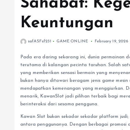
Sahabat: Keg
Keuntungan
safASFsf231
GAME ONLINE
February 19, 2026
Pada era daring sekarang ini, dunia permainan d
terutama di kalangan pecinta taruhan. Salah sat
yang memberikan sensasi bermain yang menyenang
bukan hanya ditawari beragam jenis game mesin s
mendapatkan kemenangan yang menggiurkan. Da
menarik, KawanSlot jadi pilihan terbaik bagi me
berinteraksi dari sesama pengguna.
Kawan Slot bukan sekadar sekadar platform judi
antara penggunanya. Dengan berbagai promosi da