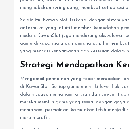
promosi ini, para pemain memiliki kesempatan leb
menghabiskan sering uang, membuat setiap sesi 
Selain itu, Kawan Slot terkenal dengan sistem 
antarmuka yang intuitif memberi kemudahan pem
mudah. KawanSlot juga mendukung akses lewat p
game di kapan saja dan dimana pun. Ini membuat 
yang mencari kenyamanan dan keseruan dalam pe
Strategi Mendapatkan Ke
Mengambil permainan yang tepat merupakan la
di KawanSlot. Setiap game memiliki level flukt
dalam upaya memahami aturan dan ciri-ciri tia
mereka memilih game yang sesuai dengan gaya c
memahami permainan, kamu akan lebih menjadi 
meraih profit.