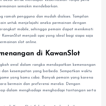
ih besar untuk mendapat keberhasilan tanpa perlu
permainan semakin mendebarkan.
yang ramah pengguna dan mudah diakses. Tampilan
ain untuk menjelajahi aneka permainan dengan
erangkat mobile, sehingga pemain dapat menikmati
KawanSlot menjadi opsi yang ideal bagi siapa saja
rmainan slot online.
menangan di KawanSlot
ngkah awal dalam rangka mendapatkan kemenangan
uasi dan kesempatan yang berbeda. Sempatkan waktu
p game yang kamu coba. Banyak pemain yang karena
ara bermain dan preferensi mereka. Dengan
siap dalam menghadapi menghadapi tantangan serta