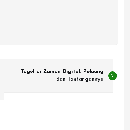
Togel di Zaman Digital: Peluang
dan Tantangannya