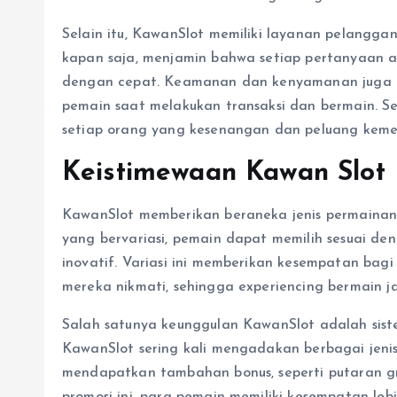
Selain itu, KawanSlot memiliki layanan pelangga
kapan saja, menjamin bahwa setiap pertanyaan 
dengan cepat. Keamanan dan kenyamanan juga me
pemain saat melakukan transaksi dan bermain. Se
setiap orang yang kesenangan dan peluang keme
Keistimewaan Kawan Slot
KawanSlot memberikan beraneka jenis permainan 
yang bervariasi, pemain dapat memilih sesuai deng
inovatif. Variasi ini memberikan kesempatan bag
mereka nikmati, sehingga experiencing bermain j
Salah satunya keunggulan KawanSlot adalah sis
KawanSlot sering kali mengadakan berbagai jen
mendapatkan tambahan bonus, seperti putaran g