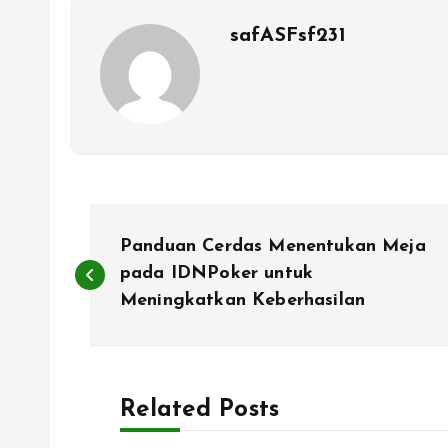
safASFsf231
P
Panduan Cerdas Menentukan Meja
o
pada IDNPoker untuk
Meningkatkan Keberhasilan
s
t
Related Posts