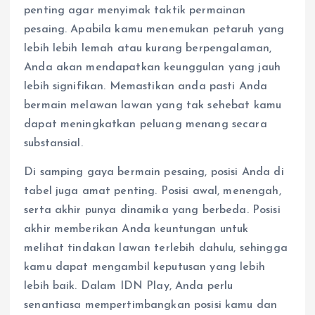
penting agar menyimak taktik permainan
pesaing. Apabila kamu menemukan petaruh yang
lebih lebih lemah atau kurang berpengalaman,
Anda akan mendapatkan keunggulan yang jauh
lebih signifikan. Memastikan anda pasti Anda
bermain melawan lawan yang tak sehebat kamu
dapat meningkatkan peluang menang secara
substansial.
Di samping gaya bermain pesaing, posisi Anda di
tabel juga amat penting. Posisi awal, menengah,
serta akhir punya dinamika yang berbeda. Posisi
akhir memberikan Anda keuntungan untuk
melihat tindakan lawan terlebih dahulu, sehingga
kamu dapat mengambil keputusan yang lebih
lebih baik. Dalam IDN Play, Anda perlu
senantiasa mempertimbangkan posisi kamu dan