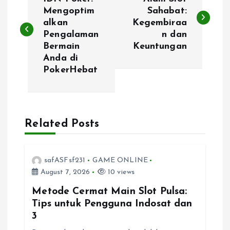
o
Mengoptim
Sahabat:
alkan
Kegembiraa
s
Pengalaman
n dan
Bermain
Keuntungan
t
Anda di
PokerHebat
n
a
Related Posts
v
i
safASFsf231
GAME ONLINE
August 7, 2026
10 views
g
Metode Cermat Main Slot Pulsa:
a
Tips untuk Pengguna Indosat dan
3