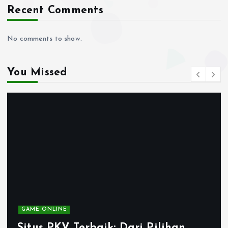
Recent Comments
No comments to show.
You Missed
GAME ONLINE
Situs PKV Terbaik: Dari Pilihan