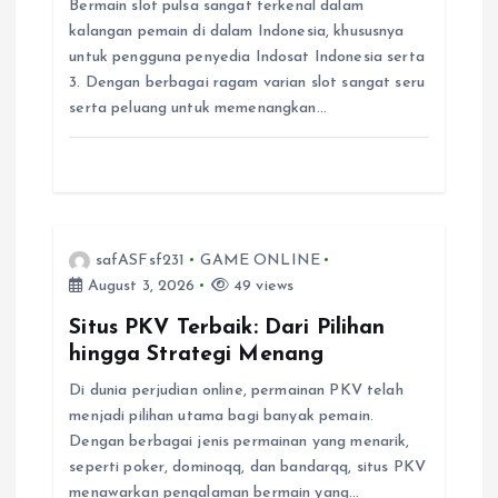
t
Bermain slot pulsa sangat terkenal dalam
kalangan pemain di dalam Indonesia, khususnya
i
untuk pengguna penyedia Indosat Indonesia serta
3. Dengan berbagai ragam varian slot sangat seru
o
serta peluang untuk memenangkan…
n
safASFsf231
GAME ONLINE
August 3, 2026
49 views
Situs PKV Terbaik: Dari Pilihan
hingga Strategi Menang
Di dunia perjudian online, permainan PKV telah
menjadi pilihan utama bagi banyak pemain.
Dengan berbagai jenis permainan yang menarik,
seperti poker, dominoqq, dan bandarqq, situs PKV
menawarkan pengalaman bermain yang…