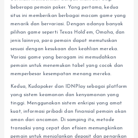
beberapa pemain poker. Yang pertama, kedua
situs ini memberikan berbagai macam game yang
menarik dan bervariasi. Dengan adanya banyak
pilihan game seperti Texas Hold’em, Omaha, dan
jenis lainnya, para pemain dapat memutuskan
sesuai dengan kesukaan dan keahlian mereka.
Variasi game yang beragam ini memudahkan
pemain untuk menemukan tabel yang cocok dan
memperbesar kesempatan menang mereka.
Kedua, Kudapoker dan IDNPlay sebagai platform
yang sistem keamanan dan kenyamanan yang
tinggi. Menggunakan sistem enkripsi yang amat
kuat, informasi pribadi dan finansial pemain akan
aman dari ancaman. Di samping itu, metode
transaksi yang cepat dan efisien memungkinkan
pemain untuk menjalankan deposit dan penarikan