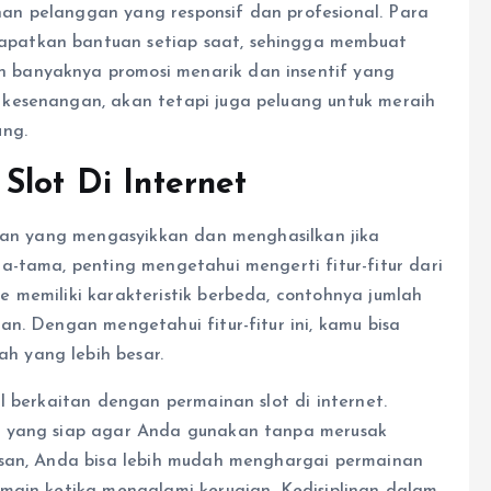
anan pelanggan yang responsif dan profesional. Para
patkan bantuan setiap saat, sehingga membuat
banyaknya promosi menarik dan insentif yang
kesenangan, akan tetapi juga peluang untuk meraih
ung.
Slot Di Internet
aman yang mengasyikkan dan menghasilkan jika
a-tama, penting mengetahui mengerti fitur-fitur dari
 memiliki karakteristik berbeda, contohnya jumlah
n. Dengan mengetahui fitur-fitur ini, kamu bisa
 yang lebih besar.
l berkaitan dengan permainan slot di internet.
a yang siap agar Anda gunakan tanpa merusak
asan, Anda bisa lebih mudah menghargai permainan