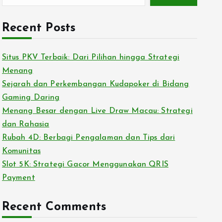
Recent Posts
Situs PKV Terbaik: Dari Pilihan hingga Strategi
Menang
Sejarah dan Perkembangan Kudapoker di Bidang
Gaming Daring
Menang Besar dengan Live Draw Macau: Strategi
dan Rahasia
Rubah 4D: Berbagi Pengalaman dan Tips dari
Komunitas
Slot 5K: Strategi Gacor Menggunakan QRIS
Payment
Recent Comments