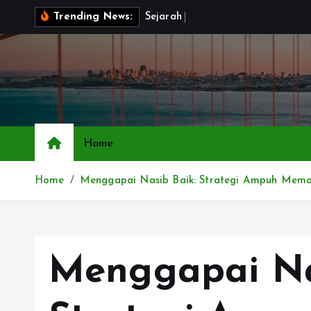
S
S
e
j
a
r
a
h
d
a
n
P
e
r
Trending News:
k
i
p
t
o
c
o
Home
n
t
Home
Menggapai Nasib Baik: Strategi Ampuh Memak
e
n
t
Menggapai Na