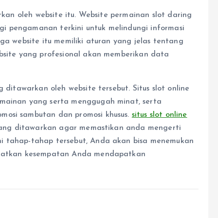
arkan oleh website itu. Website permainan slot daring
i pengamanan terkini untuk melindungi informasi
ga website itu memiliki aturan yang jelas tentang
ebsite yang profesional akan memberikan data
 ditawarkan oleh website tersebut. Situs slot online
rmainan yang serta menggugah minat, serta
mosi sambutan dan promosi khusus.
situs slot online
h yang ditawarkan agar memastikan anda mengerti
hi tahap-tahap tersebut, Anda akan bisa menemukan
ngkatkan kesempatan Anda mendapatkan