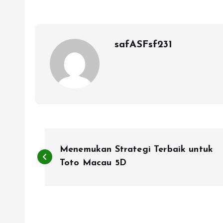
safASFsf231
P
Menemukan Strategi Terbaik untuk
o
Toto Macau 5D
s