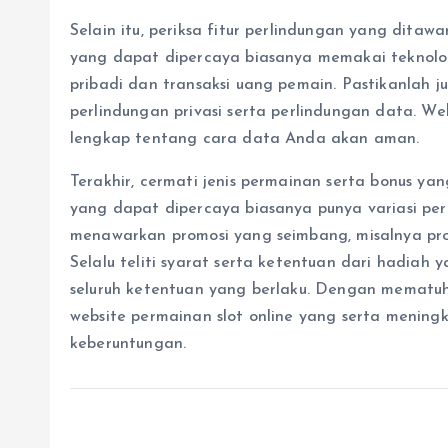
Selain itu, periksa fitur perlindungan yang ditaw
yang dapat dipercaya biasanya memakai teknolog
pribadi dan transaksi uang pemain. Pastikanlah ju
perlindungan privasi serta perlindungan data. W
lengkap tentang cara data Anda akan aman.
Terakhir, cermati jenis permainan serta bonus yang
yang dapat dipercaya biasanya punya variasi pe
menawarkan promosi yang seimbang, misalnya pro
Selalu teliti syarat serta ketentuan dari hadia
seluruh ketentuan yang berlaku. Dengan mematu
website permainan slot online yang serta meni
keberuntungan.