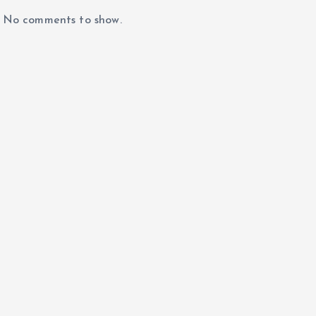
No comments to show.