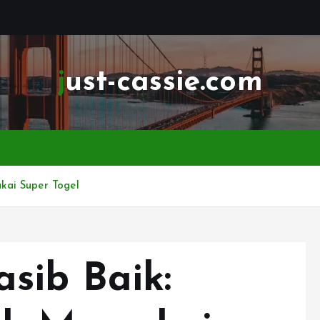
just-cassie.com
ai Super Togel
sib Baik: