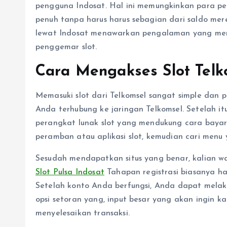
pengguna Indosat. Hal ini memungkinkan para p
penuh tanpa harus harus sebagian dari saldo mere
lewat Indosat menawarkan pengalaman yang me
penggemar slot.
Cara Mengakses Slot Telk
Memasuki slot dari Telkomsel sangat simple dan p
Anda terhubung ke jaringan Telkomsel. Setelah it
perangkat lunak slot yang mendukung cara bayar
peramban atau aplikasi slot, kemudian cari menu
Sesudah mendapatkan situs yang benar, kalian waj
Slot Pulsa Indosat
Tahapan registrasi biasanya h
Setelah konto Anda berfungsi, Anda dapat melaku
opsi setoran yang, input besar yang akan ingin kal
menyelesaikan transaksi.