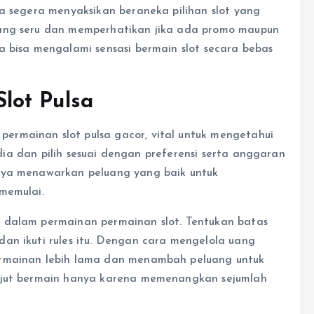
sa segera menyaksikan beraneka pilihan slot yang
yang seru dan memperhatikan jika ada promo maupun
a bisa mengalami sensasi bermain slot secara bebas
lot Pulsa
rmainan slot pulsa gacor, vital untuk mengetahui
sedia dan pilih sesuai dengan preferensi serta anggaran
nya menawarkan peluang yang baik untuk
memulai.
 dalam permainan permainan slot. Tentukan batas
an ikuti rules itu. Dengan cara mengelola uang
ermainan lebih lama dan menambah peluang untuk
anjut bermain hanya karena memenangkan sejumlah