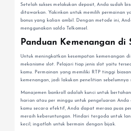
Setelah sukses melakukan deposit, Anda sudah bi
ditawarkan. Yakinkan untuk memilih permainan 
bonus yang kalian ambil. Dengan metode ini, And
menggunakan saldo Telkomsel.
Panduan Kemenangan di S
Untuk meningkatkan kesempatan kemenangan di pe
mekanisme slot. Pelajari tiap jenis slot yaitu ter
kamu. Permainan yang memiliki RTP tinggi biasa
kemenangan, jadi lakukan penelitian sebelumnya 
Manajemen bankroll adalah kunci untuk bertahan
harian atau per minggu untuk pengeluaran Anda d
kamu secara efektif, Anda dapat merasa puas p
meraih keberuntungan. Hindari tergoda untuk l
kecil; ingatlah untuk bermain dengan bijak.