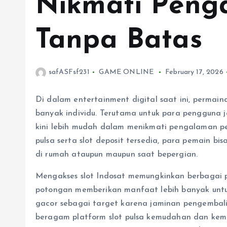
Nikmati Peng
Tanpa Batas
safASFsf231
GAME ONLINE
February 17, 2026
Di dalam entertainment digital saat ini, permaina
banyak individu. Terutama untuk para pengguna ja
kini lebih mudah dalam menikmati pengalaman pe
pulsa serta slot deposit tersedia, para pemain 
di rumah ataupun maupun saat bepergian.
Mengakses slot Indosat memungkinkan berbagai p
potongan memberikan manfaat lebih banyak untuk 
gacor sebagai target karena jaminan pengembalia
beragam platform slot pulsa kemudahan dan kem