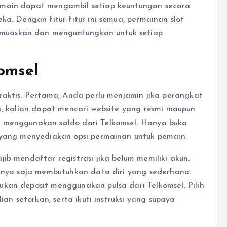
emain dapat mengambil setiap keuntungan secara
ka. Dengan fitur-fitur ini semua, permainan slot
muaskan dan menguntungkan untuk setiap
omsel
raktis. Pertama, Anda perlu menjamin jika perangkat
u, kalian dapat mencari website yang resmi maupun
 menggunakan saldo dari Telkomsel. Hanya buka
 yang menyediakan opsi permainan untuk pemain.
ib mendaftar registrasi jika belum memiliki akun.
anya saja membutuhkan data diri yang sederhana.
kan deposit menggunakan pulsa dari Telkomsel. Pilih
ian setorkan, serta ikuti instruksi yang supaya