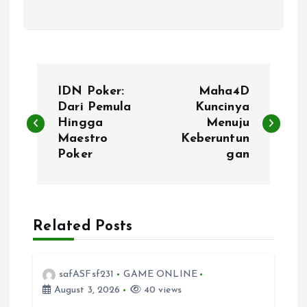
P
IDN Poker:
Maha4D
o
Dari Pemula
Kuncinya
Hingga
Menuju
Maestro
Keberuntun
s
Poker
gan
t
n
Related Posts
a
v
safASFsf231
GAME ONLINE
August 3, 2026
40 views