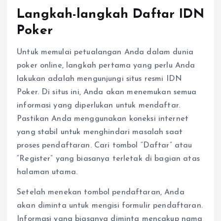
Langkah-langkah Daftar IDN
Poker
Untuk memulai petualangan Anda dalam dunia
poker online, langkah pertama yang perlu Anda
lakukan adalah mengunjungi situs resmi IDN
Poker. Di situs ini, Anda akan menemukan semua
informasi yang diperlukan untuk mendaftar.
Pastikan Anda menggunakan koneksi internet
yang stabil untuk menghindari masalah saat
proses pendaftaran. Cari tombol “Daftar” atau
“Register” yang biasanya terletak di bagian atas
halaman utama.
Setelah menekan tombol pendaftaran, Anda
akan diminta untuk mengisi formulir pendaftaran.
Informasi yang biasanya diminta mencakup nama