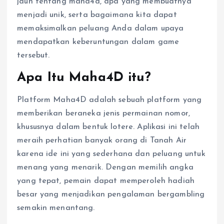
jauh tentang maha4d, apa yang membuatnya
menjadi unik, serta bagaimana kita dapat
memaksimalkan peluang Anda dalam upaya
mendapatkan keberuntungan dalam game
tersebut.
Apa Itu Maha4D itu?
Platform Maha4D adalah sebuah platform yang
memberikan beraneka jenis permainan nomor,
khususnya dalam bentuk lotere. Aplikasi ini telah
meraih perhatian banyak orang di Tanah Air
karena ide ini yang sederhana dan peluang untuk
menang yang menarik. Dengan memilih angka
yang tepat, pemain dapat memperoleh hadiah
besar yang menjadikan pengalaman bergambling
semakin menantang.