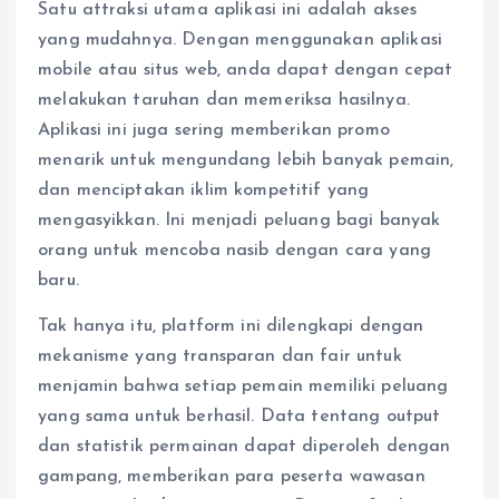
Satu attraksi utama aplikasi ini adalah akses
yang mudahnya. Dengan menggunakan aplikasi
mobile atau situs web, anda dapat dengan cepat
melakukan taruhan dan memeriksa hasilnya.
Aplikasi ini juga sering memberikan promo
menarik untuk mengundang lebih banyak pemain,
dan menciptakan iklim kompetitif yang
mengasyikkan. Ini menjadi peluang bagi banyak
orang untuk mencoba nasib dengan cara yang
baru.
Tak hanya itu, platform ini dilengkapi dengan
mekanisme yang transparan dan fair untuk
menjamin bahwa setiap pemain memiliki peluang
yang sama untuk berhasil. Data tentang output
dan statistik permainan dapat diperoleh dengan
gampang, memberikan para peserta wawasan