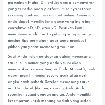
permainan Maha4D. Tentukan cara pembayaran
yang tersedia pada platform, misalnya setoran
rekening bank maupun dompet online. Kemudian,
anda dapat memilih jenis game yang ingin ingin,
contohnya 4D, 3D, atau 2D. Pastikan kamu
memahami kaidah serta peluang yang masing-
masing tipe permainan agar anda membuat
pilihan yang saat memasang taruhan.
Saat Anda telah persiapkan dalam memasang
taruh, pilih nomor yang anda yakini akan
memberikan keberuntungan. Pada Maha4D, anda
dapat memilih nomor secara acak atau dari
angka nasib pribadi. Setelah memasang taruh,
nantikan hasil. Jika angka yang Anda Anda
sesuaikan sesuai dengan undian, Anda memiliki
kesempatan untuk menang hadiah yang sudah