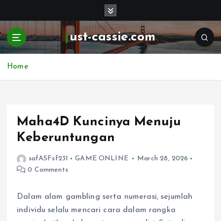
S
k
i
just-cassie.com
p
t
o
Home
c
o
n
t
e
Maha4D Kuncinya Menuju
n
Keberuntungan
t
safASFsf231
GAME ONLINE
March 28, 2026
0 Comments
Dalam alam gambling serta numerasi, sejumlah
individu selalu mencari cara dalam rangka