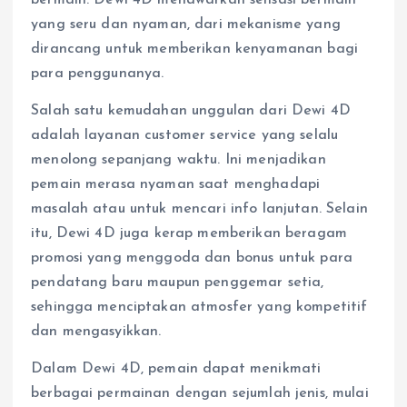
yang seru dan nyaman, dari mekanisme yang
dirancang untuk memberikan kenyamanan bagi
para penggunanya.
Salah satu kemudahan unggulan dari Dewi 4D
adalah layanan customer service yang selalu
menolong sepanjang waktu. Ini menjadikan
pemain merasa nyaman saat menghadapi
masalah atau untuk mencari info lanjutan. Selain
itu, Dewi 4D juga kerap memberikan beragam
promosi yang menggoda dan bonus untuk para
pendatang baru maupun penggemar setia,
sehingga menciptakan atmosfer yang kompetitif
dan mengasyikkan.
Dalam Dewi 4D, pemain dapat menikmati
berbagai permainan dengan sejumlah jenis, mulai