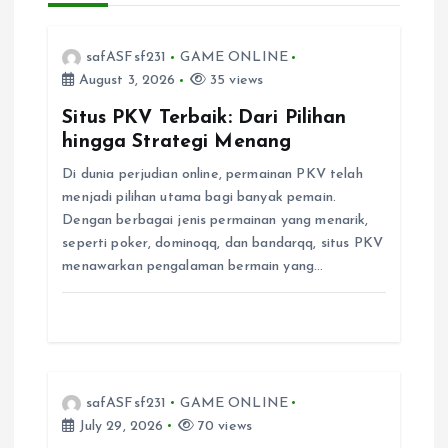
i
safASFsf231
GAME ONLINE
August 3, 2026
35 views
g
Situs PKV Terbaik: Dari Pilihan
a
hingga Strategi Menang
Di dunia perjudian online, permainan PKV telah
t
menjadi pilihan utama bagi banyak pemain.
Dengan berbagai jenis permainan yang menarik,
i
seperti poker, dominoqq, dan bandarqq, situs PKV
menawarkan pengalaman bermain yang…
o
n
safASFsf231
GAME ONLINE
July 29, 2026
70 views