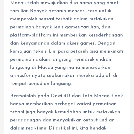
Macau telah mewujudkan dua nama yang amat
familiar. Banyak petaruh mencari cara untuk
memperoleh sensasi terbaik dalam melakukan
permainan banyak jenis games taruhan, dan
platform-platform ini memberikan kesederhanaan
dan kenyamanan dalam akses games. Dengan
kemajuan teknis, kini para petaruh bisa menikmati
permainan dalam langsung, termasuk undian
langsung di Macau yang mana menawarkan
atmosfer nyata seakan-akan mereka adalah di
tempat perjudian langsung.
Bermainlah pada Dewi 4D dan Toto Macao tidak
hanya memberikan berbagai variasi permainan,
tetapi juga banyak kemudahan untuk melakukan
perdagangan dan menyaksikan output undian
dalam real-time. Di artikel ini, kita hendak