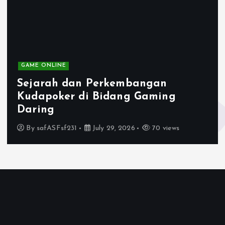
GAME ONLINE
Sejarah dan Perkembangan
Kudapoker di Bidang Gaming
Daring
By
safASFsf231
July 29, 2026
70 views