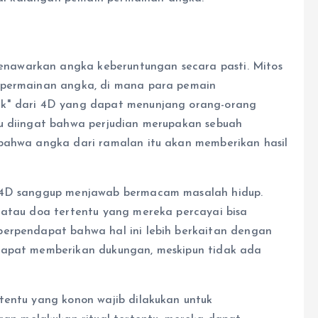
nawarkan angka keberuntungan secara pasti. Mitos
a permainan angka, di mana para pemain
uk" dari 4D yang dapat menunjang orang-orang
lu diingat bahwa perjudian merupakan sebuah
 bahwa angka dari ramalan itu akan memberikan hasil
i 4D sanggup menjawab bermacam masalah hidup.
 atau doa tertentu yang mereka percayai bisa
berpendapat bahwa hal ini lebih berkaitan dengan
dapat memberikan dukungan, meskipun tidak ada
tentu yang konon wajib dilakukan untuk