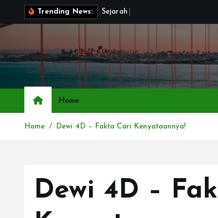
S
S
e
j
a
r
a
h
d
a
n
P
e
r
Trending News:
k
i
p
t
o
c
o
Home
n
t
Home
Dewi 4D – Fakta Cari Kenyataannya!
e
n
t
Dewi 4D – Fak