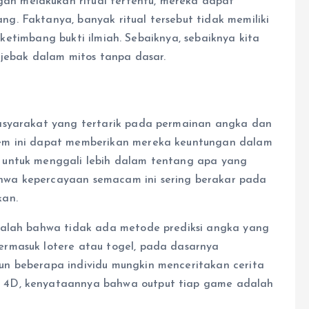
n melakukan ritual tertentu, mereka dapat
. Faktanya, banyak ritual tersebut tidak memiliki
i ketimbang bukti ilmiah. Sebaiknya, sebaiknya kita
rjebak dalam mitos tanpa dasar.
asyarakat yang tertarik pada permainan angka dan
em ini dapat memberikan mereka keuntungan dalam
 untuk menggali lebih dalam tentang apa yang
hwa kepercayaan semacam ini sering berakar pada
kan.
dalah bahwa tidak ada metode prediksi angka yang
rmasuk lotere atau togel, pada dasarnya
n beberapa individu mungkin menceritakan cerita
 4D, kenyataannya bahwa output tiap game adalah