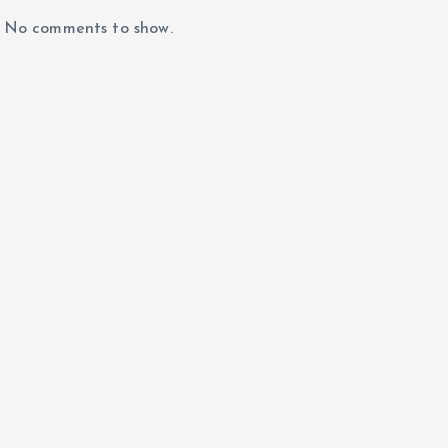
No comments to show.