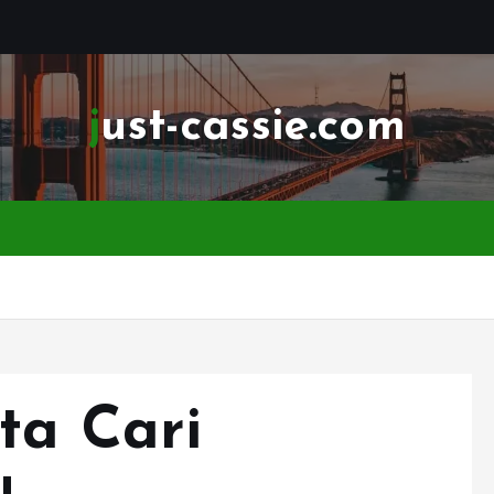
just-cassie.com
ta Cari