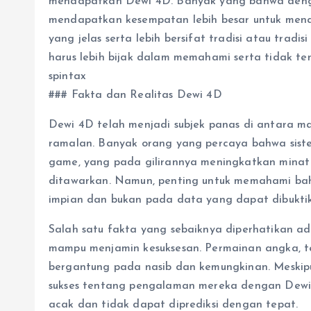
mendapatkan Dewi 4D. Banyak yang bahwa denga
mendapatkan kesempatan lebih besar untuk menang
yang jelas serta lebih bersifat tradisi atau tradis
harus lebih bijak dalam memahami serta tidak te
spintax
### Fakta dan Realitas Dewi 4D
Dewi 4D telah menjadi subjek panas di antara m
ramalan. Banyak orang yang percaya bahwa sist
game, yang pada gilirannya meningkatkan minat
ditawarkan. Namun, penting untuk memahami ba
impian dan bukan pada data yang dapat dibukti
Salah satu fakta yang sebaiknya diperhatikan a
mampu menjamin kesuksesan. Permainan angka, te
bergantung pada nasib dan kemungkinan. Meskipu
sukses tentang pengalaman mereka dengan Dewi
acak dan tidak dapat diprediksi dengan tepat.