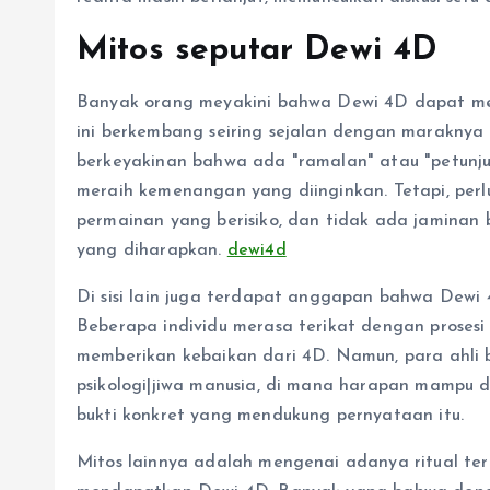
Mitos seputar Dewi 4D
Banyak orang meyakini bahwa Dewi 4D dapat me
ini berkembang seiring sejalan dengan marakny
berkeyakinan bahwa ada "ramalan" atau "petunj
meraih kemenangan yang diinginkan. Tetapi, per
permainan yang berisiko, dan tidak ada jaminan
yang diharapkan.
dewi4d
Di sisi lain juga terdapat anggapan bahwa Dew
Beberapa individu merasa terikat dengan prosesi
memberikan kebaikan dari 4D. Namun, para ahli 
psikologi|jiwa manusia, di mana harapan mampu 
bukti konkret yang mendukung pernyataan itu.
Mitos lainnya adalah mengenai adanya ritual ter