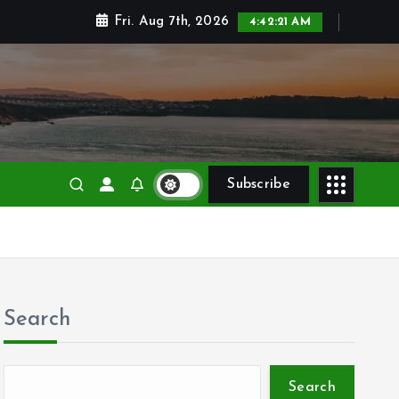
Fri. Aug 7th, 2026
4:42:22 AM
Subscribe
Search
Search