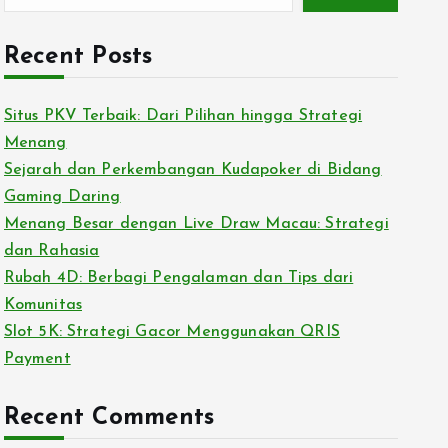
Recent Posts
Situs PKV Terbaik: Dari Pilihan hingga Strategi
Menang
Sejarah dan Perkembangan Kudapoker di Bidang
Gaming Daring
Menang Besar dengan Live Draw Macau: Strategi
dan Rahasia
Rubah 4D: Berbagi Pengalaman dan Tips dari
Komunitas
Slot 5K: Strategi Gacor Menggunakan QRIS
Payment
Recent Comments