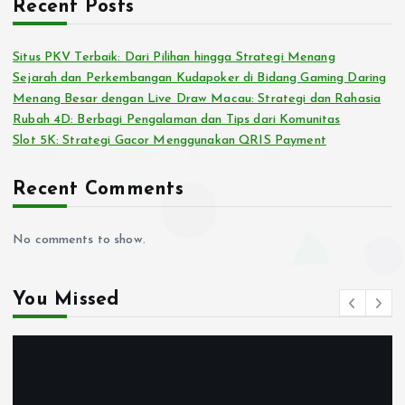
Recent Posts
Situs PKV Terbaik: Dari Pilihan hingga Strategi Menang
Sejarah dan Perkembangan Kudapoker di Bidang Gaming Daring
Menang Besar dengan Live Draw Macau: Strategi dan Rahasia
Rubah 4D: Berbagi Pengalaman dan Tips dari Komunitas
Slot 5K: Strategi Gacor Menggunakan QRIS Payment
Recent Comments
No comments to show.
You Missed