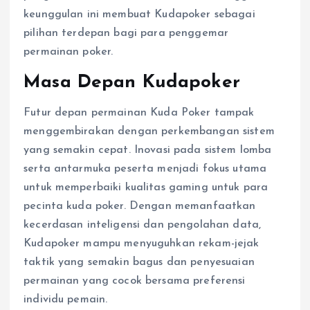
keunggulan ini membuat Kudapoker sebagai
pilihan terdepan bagi para penggemar
permainan poker.
Masa Depan Kudapoker
Futur depan permainan Kuda Poker tampak
menggembirakan dengan perkembangan sistem
yang semakin cepat. Inovasi pada sistem lomba
serta antarmuka peserta menjadi fokus utama
untuk memperbaiki kualitas gaming untuk para
pecinta kuda poker. Dengan memanfaatkan
kecerdasan inteligensi dan pengolahan data,
Kudapoker mampu menyuguhkan rekam-jejak
taktik yang semakin bagus dan penyesuaian
permainan yang cocok bersama preferensi
individu pemain.