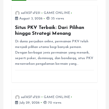
i
safASFsf231
GAME ONLINE
g
August 3, 2026
35 views
a
Situs PKV Terbaik: Dari Pilihan
hingga Strategi Menang
t
Di dunia perjudian online, permainan PKV telah
menjadi pilihan utama bagi banyak pemain.
i
Dengan berbagai jenis permainan yang menarik,
seperti poker, dominoqq, dan bandarqq, situs PKV
o
menawarkan pengalaman bermain yang…
n
safASFsf231
GAME ONLINE
July 29, 2026
70 views