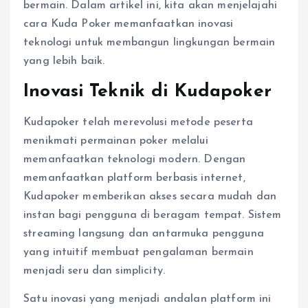
bermain. Dalam artikel ini, kita akan menjelajahi
cara Kuda Poker memanfaatkan inovasi
teknologi untuk membangun lingkungan bermain
yang lebih baik.
Inovasi Teknik di Kudapoker
Kudapoker telah merevolusi metode peserta
menikmati permainan poker melalui
memanfaatkan teknologi modern. Dengan
memanfaatkan platform berbasis internet,
Kudapoker memberikan akses secara mudah dan
instan bagi pengguna di beragam tempat. Sistem
streaming langsung dan antarmuka pengguna
yang intuitif membuat pengalaman bermain
menjadi seru dan simplicity.
Satu inovasi yang menjadi andalan platform ini