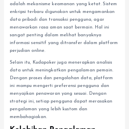
adalah mekanisme keamanan yang ketat. Sistem
enkripsi terbaru digunakan untuk mengamankan
data pribadi dan transaksi pengguna, agar
menawarkan rasa aman saat bermain. Hal ini
sangat penting dalam melihat banyaknya
informasi sensitif yang ditransfer dalam platform
perjudian online.
Selain itu, Kudapoker juga menerapkan analisis
data untuk meningkatkan pengalaman pemain.
Dengan proses dan pengolahan data, platform
ini mampu mengerti preferensi pengguna dan
menyajikan penawaran yang sesuai. Dengan
strategi ini, setiap pengguna dapat merasakan
pengalaman yang lebih kustom dan
membahagiakan.