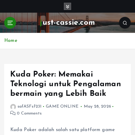
S
k
i
just-cassie.com
p
t
o
Home
c
o
n
t
e
Kuda Poker: Memakai
n
Teknologi untuk Pengalaman
t
bermain yang Lebih Baik
safASFsf231
GAME ONLINE
May 28, 2026
0 Comments
Kuda Poker adalah salah satu platform game