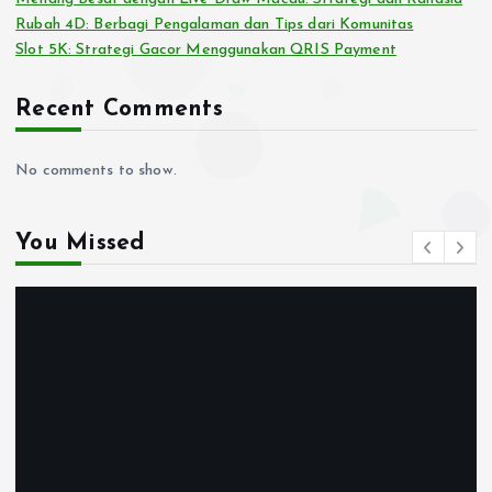
Rubah 4D: Berbagi Pengalaman dan Tips dari Komunitas
Slot 5K: Strategi Gacor Menggunakan QRIS Payment
Recent Comments
No comments to show.
You Missed