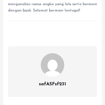
menganalisis rumus angka yang lalu serta bermain
dengan bijak. Selamat bermain Iontogel!
safASFsf231