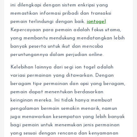
ini dilengkapi dengan sistem enkripsi yang
memastikan informasi pribadi dan transaksi
pemain terlindungi dengan baik.
iontogel
Kepercayaan para pemain adalah fokus utama,
yang membantu mendukung mendatangkan lebih
banyak peserta untuk ikut dan mencoba
peruntungannya dalam perjudian online.
Kelebihan lainnya dari segi ion togel adalah
variasi permainan yang ditawarkan. Dengan
beragam tipe permainan dan opsi yang beragam,
pemain dapat menentukan berdasarkan
keinginan mereka. Ini tidak hanya membuat
pengalaman bermain semakin menarik, namun
juga menawarkan kesempatan yang lebih banyak
bagi pemain untuk menemukan jenis permainan
yang sesuai dengan rencana dan kenyamanan