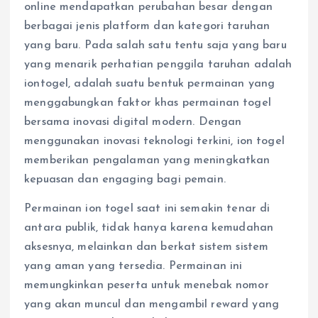
online mendapatkan perubahan besar dengan
berbagai jenis platform dan kategori taruhan
yang baru. Pada salah satu tentu saja yang baru
yang menarik perhatian penggila taruhan adalah
iontogel, adalah suatu bentuk permainan yang
menggabungkan faktor khas permainan togel
bersama inovasi digital modern. Dengan
menggunakan inovasi teknologi terkini, ion togel
memberikan pengalaman yang meningkatkan
kepuasan dan engaging bagi pemain.
Permainan ion togel saat ini semakin tenar di
antara publik, tidak hanya karena kemudahan
aksesnya, melainkan dan berkat sistem sistem
yang aman yang tersedia. Permainan ini
memungkinkan peserta untuk menebak nomor
yang akan muncul dan mengambil reward yang