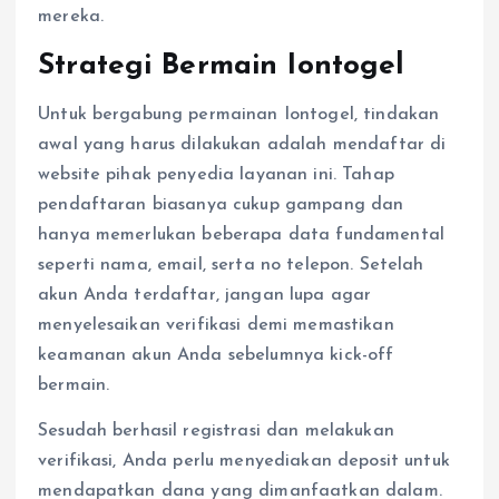
mereka.
Strategi Bermain Iontogel
Untuk bergabung permainan Iontogel, tindakan
awal yang harus dilakukan adalah mendaftar di
website pihak penyedia layanan ini. Tahap
pendaftaran biasanya cukup gampang dan
hanya memerlukan beberapa data fundamental
seperti nama, email, serta no telepon. Setelah
akun Anda terdaftar, jangan lupa agar
menyelesaikan verifikasi demi memastikan
keamanan akun Anda sebelumnya kick-off
bermain.
Sesudah berhasil registrasi dan melakukan
verifikasi, Anda perlu menyediakan deposit untuk
mendapatkan dana yang dimanfaatkan dalam.