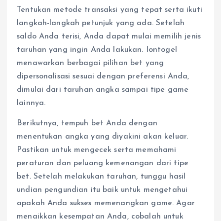
Tentukan metode transaksi yang tepat serta ikuti
langkah-langkah petunjuk yang ada. Setelah
saldo Anda terisi, Anda dapat mulai memilih jenis
taruhan yang ingin Anda lakukan. Iontogel
menawarkan berbagai pilihan bet yang
dipersonalisasi sesuai dengan preferensi Anda,
dimulai dari taruhan angka sampai tipe game
lainnya.
Berikutnya, tempuh bet Anda dengan
menentukan angka yang diyakini akan keluar.
Pastikan untuk mengecek serta memahami
peraturan dan peluang kemenangan dari tipe
bet. Setelah melakukan taruhan, tunggu hasil
undian pengundian itu baik untuk mengetahui
apakah Anda sukses memenangkan game. Agar
menaikkan kesempatan Anda, cobalah untuk