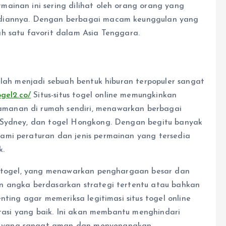
ainan ini sering dilihat oleh orang orang yang
ndiannya. Dengan berbagai macam keunggulan yang
h satu favorit dalam Asia Tenggara.
elah menjadi sebuah bentuk hiburan terpopuler sangat
ogel2.co/
Situs-situs togel online memungkinkan
manan di rumah sendiri, menawarkan berbagai
 Sydney, dan togel Hongkong. Dengan begitu banyak
ami peraturan dan jenis permainan yang tersedia
k.
pertogel, yang menawarkan penghargaan besar dan
n angka berdasarkan strategi tertentu atau bahkan
nting agar memeriksa legitimasi situs togel online
putasi yang baik. Ini akan membantu menghindari