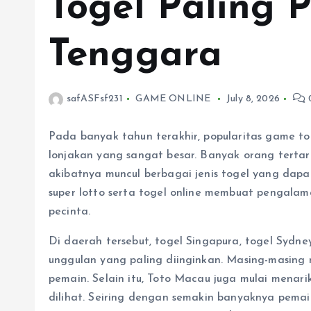
Togel Paling P
Tenggara
safASFsf231
GAME ONLINE
July 8, 2026
Pada banyak tahun terakhir, popularitas game t
lonjakan yang sangat besar. Banyak orang tertari
akibatnya muncul berbagai jenis togel yang dapa
super lotto serta togel online membuat pengala
pecinta.
Di daerah tersebut, togel Singapura, togel Sydne
unggulan yang paling diinginkan. Masing-masin
pemain. Selain itu, Toto Macau juga mulai menar
dilihat. Seiring dengan semakin banyaknya pemain