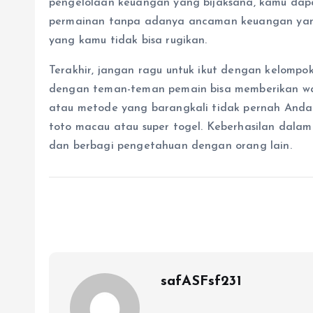
pengelolaan keuangan yang bijaksana, kamu dap
permainan tanpa adanya ancaman keuangan yang
yang kamu tidak bisa rugikan.
Terakhir, jangan ragu untuk ikut dengan kelompok
dengan teman-teman pemain bisa memberikan wa
atau metode yang barangkali tidak pernah Anda 
toto macau atau super togel. Keberhasilan dalam t
dan berbagi pengetahuan dengan orang lain.
safASFsf231