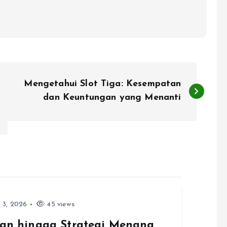
Mengetahui Slot Tiga: Kesempatan
dan Keuntungan yang Menanti
 3, 2026
45 views
ihan hingga Strategi Menang