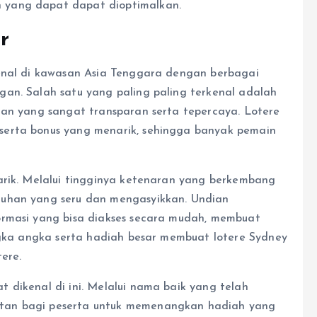
 yang dapat dapat dioptimalkan.
r
kenal di kawasan Asia Tenggara dengan berbagai
an. Salah satu yang paling paling terkenal adalah
ian yang sangat transparan serta tepercaya. Lotere
serta bonus yang menarik, sehingga banyak pemain
arik. Melalui tingginya ketenaran yang berkembang
ruhan yang seru dan mengasyikkan. Undian
ormasi yang bisa diakses secara mudah, membuat
angka angka serta hadiah besar membuat lotere Sydney
ere.
 dikenal di ini. Melalui nama baik yang telah
tan bagi peserta untuk memenangkan hadiah yang