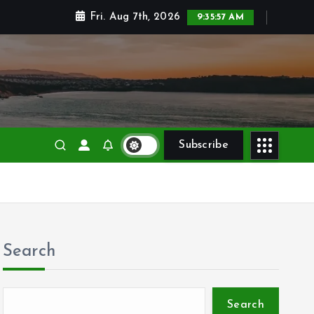
Fri. Aug 7th, 2026
9:35:58 AM
Subscribe
Search
Search