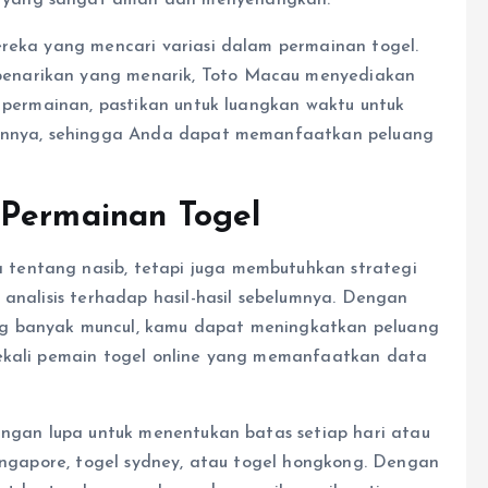
 yang sangat aman dan menyenangkan.
ereka yang mencari variasi dalam permainan togel.
enarikan yang menarik, Toto Macau menyediakan
e permainan, pastikan untuk luangkan waktu untuk
inannya, sehingga Anda dapat memanfaatkan peluang
 Permainan Togel
tentang nasib, tetapi juga membutuhkan strategi
 analisis terhadap hasil-hasil sebelumnya. Dengan
g banyak muncul, kamu dapat meningkatkan peluang
sekali pemain togel online yang memanfaatkan data
Jangan lupa untuk menentukan batas setiap hari atau
singapore, togel sydney, atau togel hongkong. Dengan