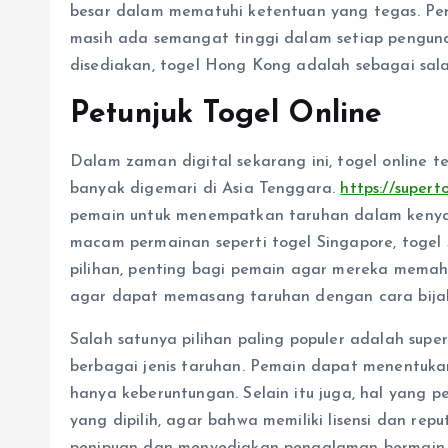
besar dalam mematuhi ketentuan yang tegas. Perm
masih ada semangat tinggi dalam setiap pengu
disediakan, togel Hong Kong adalah sebagai sala
Petunjuk Togel Online
Dalam zaman digital sekarang ini, togel online t
banyak digemari di Asia Tenggara.
https://supert
pemain untuk menempatkan taruhan dalam kenya
macam permainan seperti togel Singapore, togel
pilihan, penting bagi pemain agar mereka memah
agar dapat memasang taruhan dengan cara bija
Salah satunya pilihan paling populer adalah su
berbagai jenis taruhan. Pemain dapat menentuka
hanya keberuntungan. Selain itu juga, hal yang pe
yang dipilih, agar bahwa memiliki lisensi dan re