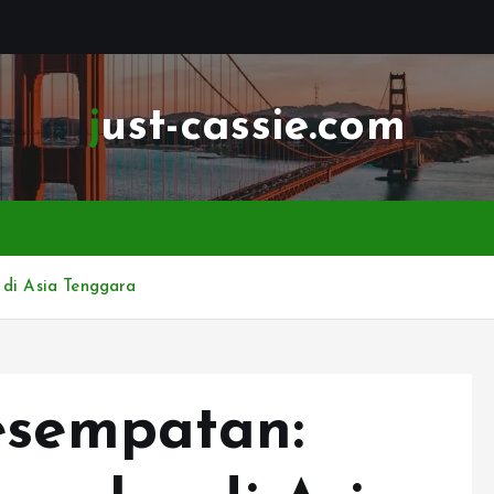
just-cassie.com
 di Asia Tenggara
esempatan: