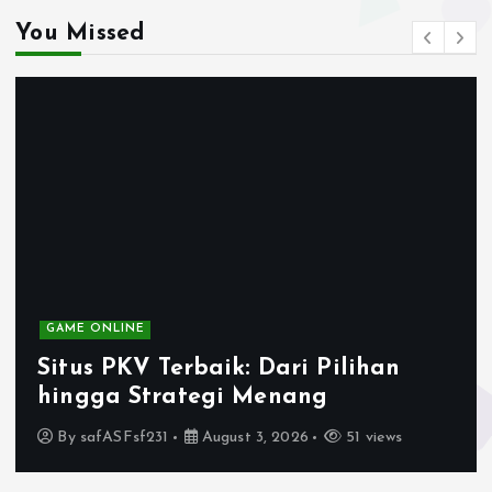
You Missed
GAME ONLINE
Situs PKV Terbaik: Dari Pilihan
hingga Strategi Menang
By
safASFsf231
August 3, 2026
51 views