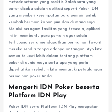
metode setoran yang praktis. Salah satu yang
patut dicoba adalah aplikasi seperti Poker IDN,
yang memberi kesempatan para pemain untuk
kembali bermain kapan pun dan di mana saja.
Melalui beragam fasilitas yang tersedia, aplikasi
ini ini membantu para pemain agar selalu
terhubung serta mendapatkan permainan favorit
mereka sendiri tanpa adanya rintangan. Ayo kita
semua telusuri lebih dalam tentang platform
poker di dunia maya serta apa yang perlu
diperhatikan sebelum kita memasuki petualangan
permainan poker Anda.
Mengerti IDN Poker beserta
Platform IDN Play
Poker IDN serta Platform IDN Play merupakan