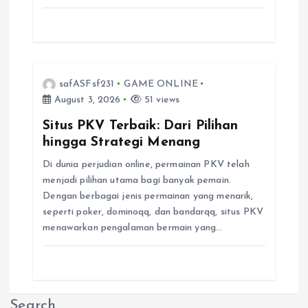
n
safASFsf231
GAME ONLINE
August 3, 2026
51 views
Situs PKV Terbaik: Dari Pilihan
hingga Strategi Menang
Di dunia perjudian online, permainan PKV telah
menjadi pilihan utama bagi banyak pemain.
Dengan berbagai jenis permainan yang menarik,
seperti poker, dominoqq, dan bandarqq, situs PKV
menawarkan pengalaman bermain yang…
Search