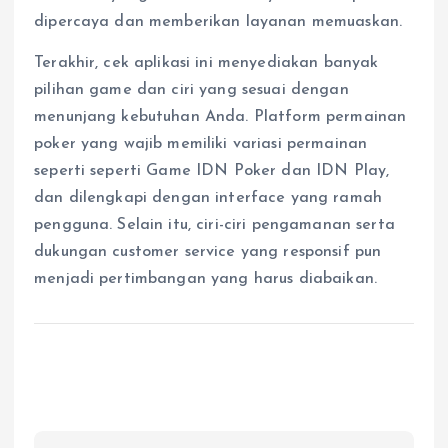
dipercaya dan memberikan layanan memuaskan.
Terakhir, cek aplikasi ini menyediakan banyak
pilihan game dan ciri yang sesuai dengan
menunjang kebutuhan Anda. Platform permainan
poker yang wajib memiliki variasi permainan
seperti seperti Game IDN Poker dan IDN Play,
dan dilengkapi dengan interface yang ramah
pengguna. Selain itu, ciri-ciri pengamanan serta
dukungan customer service yang responsif pun
menjadi pertimbangan yang harus diabaikan.