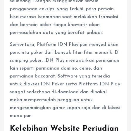
seimbang. Dengan menggunakan sistem
penggunaan enkripsi yang terkini, para pemain
bisa merasa keamanan saat melakukan transaksi
dan bermain poker tanpa khawatir akan
permasalahan data yang bersifat pribadi.
Sementara, Platform IDN Play pun menyediakan
pencinta poker dari banyak fitur-fitur menarik. Di
samping poker, IDN Play menawarkan permainan
lain seperti permainan domino, ceme, dan
permainan baccarat. Software yang tersedia
untuk diakses IDN Poker serta Platform IDN Play
sangat sederhana di-download dan dipakai,
maka mempermudah pengguna untuk
mengesampingkan game kapan saja dan di lokasi
mana pun.
Kelebihan Website Perjudian