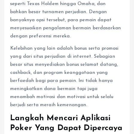
seperti Texas Holdem hingga Omaha, dan
bahkan besar turnamen perjudian. Dengan
banyaknya opsi tersebut, para pemain dapat
menyesuaikan pengalaman bermain berdasarkan
dengan preferensi mereka.
Kelebihan yang lain adalah bonus serta promosi
yang dari situs perjudian di internet. Sebagian
besar situs menyediakan bonus selamat datang,
cashback, dan program keanggotaan yang
berfaedah bagi para pemain. Ini tidak hanya
meningkatkan dana bermain tapi juga
menambah motivasi dan motivasi untuk selalu
berjudi serta meraih kemenangan.
Langkah Mencari Aplikasi
Poker Yang Dapat Dipercaya