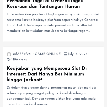
Permainan Togel di Generasitogel:
Keseruan dan Tantangan Harian
Toto online kian populer di lingkungan masyarakat negara ini,
terutama karena hadirnya platform seperti halnya Generasi
Togel. Untuk beberapa pecinta permainan toto, situs ini
memberikan kemudahan masuk serta berbagai ragam…
safASFsf231
GAME ONLINE
July 16, 2025
1196 views
Keajaiban yang Mempesona Slot Di
Internet: Dari Hanya Bet Minimum
hingga Jackpot!
Di dalam dunia game daring, permainan mesin slot menjadi
sebuah opsi yang sangat paling terkenal di kalangan
penggemar judi. Dengan ragam pilihan bet yang ada, mulai
mesin taruhan kecil sampai…