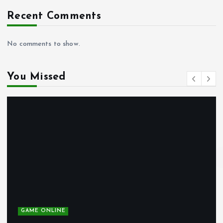
Recent Comments
i
n
No comments to show.
a
You Missed
t
i
o
n
GAME ONLINE
Sejarah dan Perkembangan