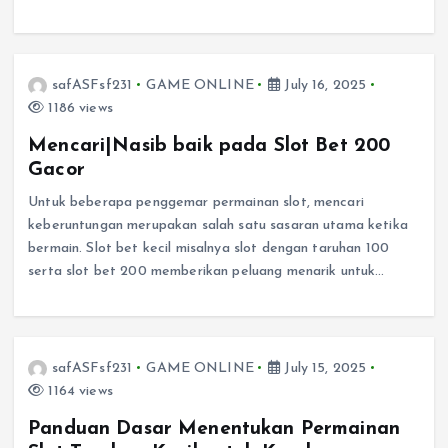
safASFsf231
GAME ONLINE
July 16, 2025
1186 views
Mencari|Nasib baik pada Slot Bet 200
Gacor
Untuk beberapa penggemar permainan slot, mencari
keberuntungan merupakan salah satu sasaran utama ketika
bermain. Slot bet kecil misalnya slot dengan taruhan 100
serta slot bet 200 memberikan peluang menarik untuk…
safASFsf231
GAME ONLINE
July 15, 2025
1164 views
Panduan Dasar Menentukan Permainan