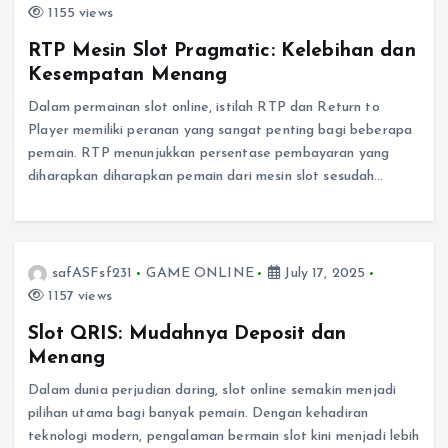
1155 views
RTP Mesin Slot Pragmatic: Kelebihan dan
Kesempatan Menang
Dalam permainan slot online, istilah RTP dan Return to
Player memiliki peranan yang sangat penting bagi beberapa
pemain. RTP menunjukkan persentase pembayaran yang
diharapkan diharapkan pemain dari mesin slot sesudah…
safASFsf231
GAME ONLINE
July 17, 2025
1157 views
Slot QRIS: Mudahnya Deposit dan
Menang
Dalam dunia perjudian daring, slot online semakin menjadi
pilihan utama bagi banyak pemain. Dengan kehadiran
teknologi modern, pengalaman bermain slot kini menjadi lebih