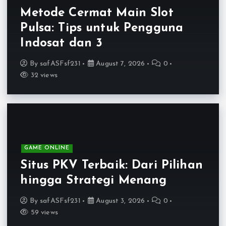
Metode Cermat Main Slot
Pulsa: Tips untuk Pengguna
Indosat dan 3
By
safASFsf231
August 7, 2026
0
32 views
GAME ONLINE
Situs PKV Terbaik: Dari Pilihan
hingga Strategi Menang
By
safASFsf231
August 3, 2026
0
59 views