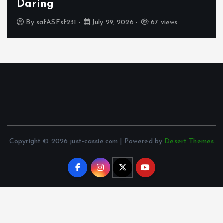
Daring
By
safASFsf231
July 29, 2026
67 views
Copyright © 2026 just-cassie.com | Powered by
Desert Themes