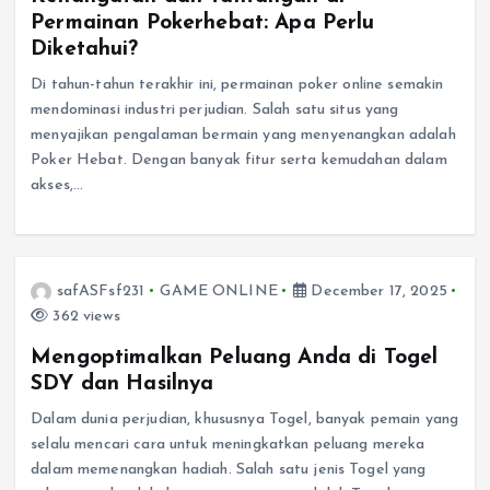
Permainan Pokerhebat: Apa Perlu
Diketahui?
Di tahun-tahun terakhir ini, permainan poker online semakin
mendominasi industri perjudian. Salah satu situs yang
menyajikan pengalaman bermain yang menyenangkan adalah
Poker Hebat. Dengan banyak fitur serta kemudahan dalam
akses,…
safASFsf231
GAME ONLINE
December 17, 2025
362 views
Mengoptimalkan Peluang Anda di Togel
SDY dan Hasilnya
Dalam dunia perjudian, khususnya Togel, banyak pemain yang
selalu mencari cara untuk meningkatkan peluang mereka
dalam memenangkan hadiah. Salah satu jenis Togel yang