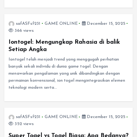
safASFsf231
GAME ONLINE
December 15, 2025
366 views
Iontogel: Mengungkap Rahasia di balik
Setiap Angka
Iontogel telah menjadi trend yang menggugah perhatian
banyak sekali individu di dunia game togel. Dengan
menawarkan pengalaman yang unik dibandingkan dengan
permainan konvensional, ion togel mengintegrasikan elemen
teknologi modern serta…
safASFsf231
GAME ONLINE
December 15, 2025
352 views
Super Togel vs Togel Biasa: Apa Bedanya?