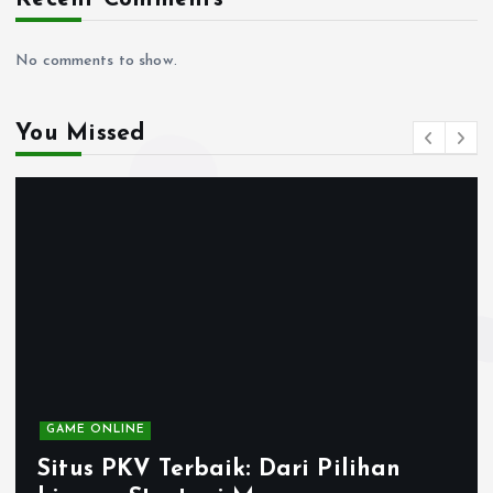
i
n
No comments to show.
a
You Missed
t
i
o
n
GAME ONLINE
Situs PKV Terbaik: Dari Pilihan