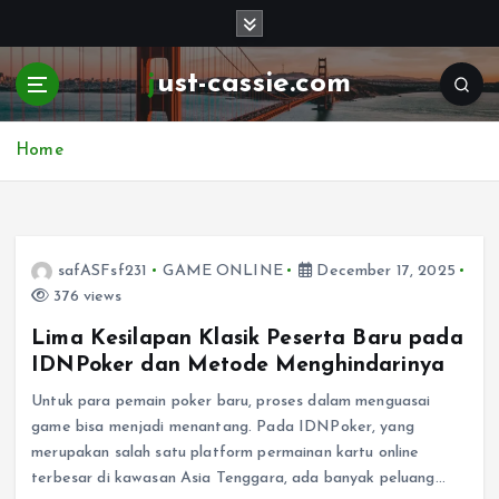
S
k
i
just-cassie.com
p
t
o
Home
c
o
n
t
e
safASFsf231
GAME ONLINE
December 17, 2025
n
376 views
t
Lima Kesilapan Klasik Peserta Baru pada
IDNPoker dan Metode Menghindarinya
Untuk para pemain poker baru, proses dalam menguasai
game bisa menjadi menantang. Pada IDNPoker, yang
merupakan salah satu platform permainan kartu online
terbesar di kawasan Asia Tenggara, ada banyak peluang…